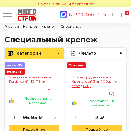
Доставка по Сочи бесплатно*
0
8 (800) 600-14-34
Главная
Каталог
Крепеж
Специальный крепеж
Специальный крепеж
Категории
Фильтр
скидка -5%
Товар дня
Товар дня
Хомут сантехнический
Кляймер для вагонки
Fortisflex 4" 110-116 мм
Крепстрой 3мм 100шт (с
гвоздями)
(0)
(0)
Представлен в
Представлен в
магазине
магазине
95.95 ₽
2 ₽
101 ₽
Подробнее
Подробнее