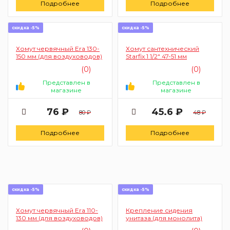
Подробнее
Подробнее
скидка -5%
скидка -5%
Хомут червячный Era 130-
Хомут сантехнический
150 мм (для воздуховодов)
Starfix 1 1/2" 47-51 мм
(0)
(0)
Представлен в
Представлен в
магазине
магазине
76 ₽
45.6 ₽
80 ₽
48 ₽
Подробнее
Подробнее
скидка -5%
скидка -5%
Хомут червячный Era 110-
Крепление сидения
130 мм (для воздуховодов)
унитаза (для монолита)