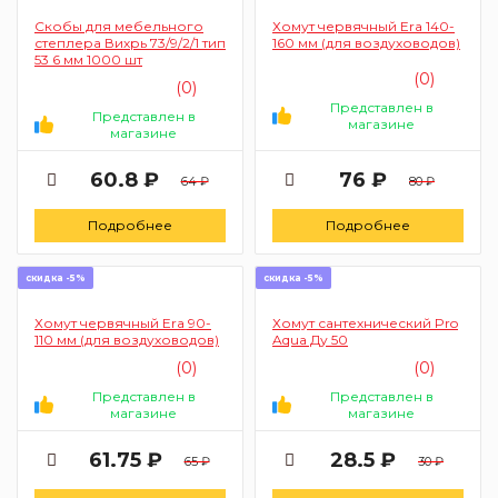
Скобы для мебельного
Хомут червячный Era 140-
степлера Вихрь 73/9/2/1 тип
160 мм (для воздуховодов)
53 6 мм 1000 шт
(0)
(0)
Представлен в
Представлен в
магазине
магазине
60.8 ₽
76 ₽
64 ₽
80 ₽
Подробнее
Подробнее
скидка -5%
скидка -5%
Хомут червячный Era 90-
Хомут сантехнический Pro
110 мм (для воздуховодов)
Aqua Ду 50
(0)
(0)
Представлен в
Представлен в
магазине
магазине
61.75 ₽
28.5 ₽
65 ₽
30 ₽