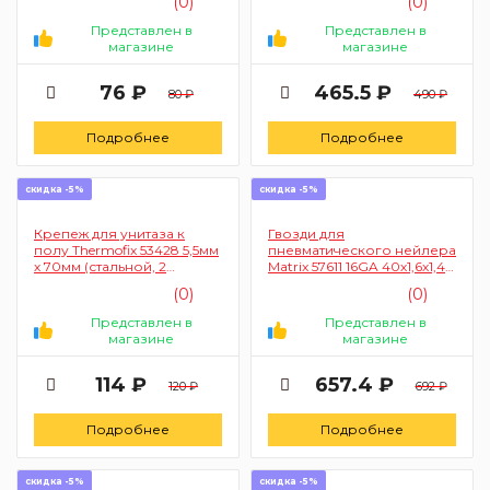
(0)
(0)
Представлен в
Представлен в
магазине
магазине
76 ₽
465.5 ₽
80 ₽
490 ₽
Подробнее
Подробнее
скидка -5%
скидка -5%
Крепеж для унитаза к
Гвозди для
полу Thermofix 53428 5,5мм
пневматического нейлера
х 70мм (стальной, 2
Matrix 57611 16GA 40х1,6х1,4
шпильки)
мм 2500 шт
(0)
(0)
Представлен в
Представлен в
магазине
магазине
114 ₽
657.4 ₽
120 ₽
692 ₽
Подробнее
Подробнее
скидка -5%
скидка -5%