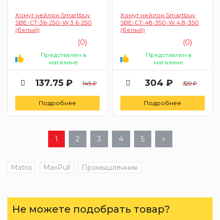
Хомут нейлон Smartbuy
Хомут нейлон Smartbuy
SBE-CT-36-250-W 3.6-250
SBE-CT-48-350-W 4.8-350
(белый)
(белый)
(0)
(0)
Представлен в
Представлен в
магазине
магазине
137.75 ₽
304 ₽
145 ₽
320 ₽
Подробнее
Подробнее
1
2
3
4
5
»
Matrix
MaxPull
Промышленник
Не можете подобрать товар?