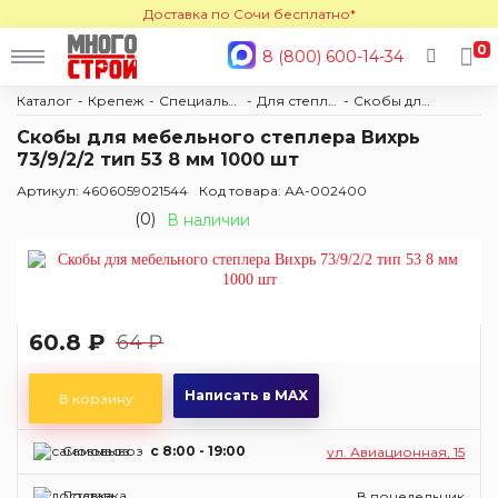
Доставка по Сочи бесплатно*
0
8 (800) 600-14-34
Каталог
Крепеж
Специальный крепеж
Для степлеров и заклепочников
Скобы для степлера
Скобы для мебельного степлера Вихрь
73/9/2/2 тип 53 8 мм 1000 шт
Артикул: 4606059021544
Код товара: АА-002400
(0)
В наличии
60.8 ₽
64 ₽
Написать в MAX
В корзину
Самовывоз
c 8:00 - 19:00
ул. Авиационная, 15
Доставка
В понедельник