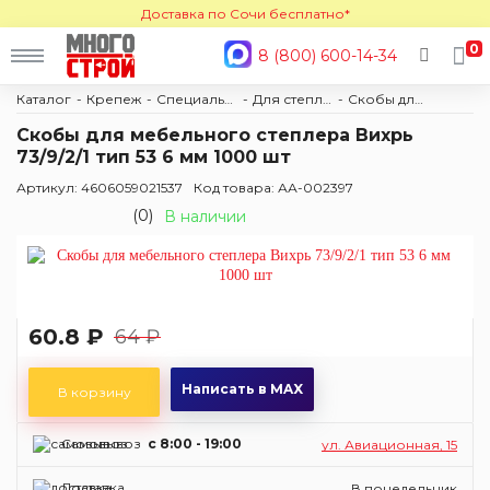
Доставка по Сочи бесплатно*
0
8 (800) 600-14-34
Каталог
Крепеж
Специальный крепеж
Для степлеров и заклепочников
Скобы для степлера
Скобы для мебельного степлера Вихрь
73/9/2/1 тип 53 6 мм 1000 шт
Артикул: 4606059021537
Код товара: АА-002397
(0)
В наличии
60.8 ₽
64 ₽
Написать в MAX
В корзину
Самовывоз
c 8:00 - 19:00
ул. Авиационная, 15
Доставка
В понедельник