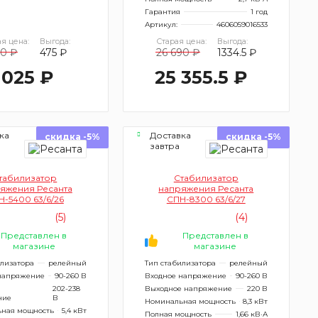
Гарантия
1 год
Артикул:
4606059016533
я цена:
Выгода:
Старая цена:
Выгода:
00 ₽
475 ₽
26 690 ₽
1334.5 ₽
 025 ₽
25 355.5 ₽
ка
Доставка
скидка -5%
скидка -5%
завтра
табилизатор
Стабилизатор
яжения Ресанта
напряжения Ресанта
Н-5400 63/6/26
СПН-8300 63/6/27
(5)
(4)
Представлен в
Представлен в
магазине
магазине
илизатора
релейный
Тип стабилизатора
релейный
напряжение
90-260 В
Входное напряжение
90-260 В
202-238
Выходное напряжение
220 В
ние
В
Номинальная мощность
8,3 кВт
ная мощность
5,4 кВт
Полная мощность
1,66 кВ·А