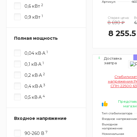
Артикул:
460
2
0,6 кВт
1
0,9 кВт
Старая цена:
В
8 690 ₽
4
8 255.5
Полная мощность
1
0,04 кВ·А
Доставка
завтра
1
0,1 кВ·А
2
0,2 кВ·А
Стабилиза
напряжения Р
3
0,4 кВ·А
СПН-22500 63
4
0,5 кВ·А
Представ
магази
Тип стабилизатора
Входное напряжение
Входное напряжение
Выходное
напряжение
7
90-260 В
Номинальная