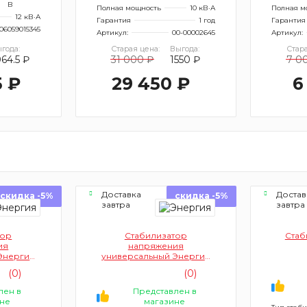
В
Полная мощность
10 кВ·А
Полная м
12 кВ·А
Гарантия
1 год
Гарантия
06059015345
Артикул:
00-00002645
Артикул:
года:
Старая цена:
Выгода:
Стара
064.5 ₽
31 000 ₽
1550 ₽
7 0
5 ₽
29 450 ₽
6
Доставка
Достав
скидка -5%
скидка -5%
завтра
завтра
тор
Стабилизатор
Стаб
ия
напряжения
Энергия
универсальный Энергия
101-0158
Voltron 8000 Е0101-0159
(0)
(0)
ый)
(однофазный)
лен в
Представлен в
не
магазине