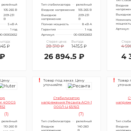
Тип стаб
релейный
Тип стабилизатора
релейный
Входное
напряже
105-265 В
Входное напряжение
105-265 В
Выходное
209-231
Выходное
209-231
В
напряжение
В
Номинал
мощность
5 кВ·А
Полная мощность
8 кВ·А
Артикул:
1 год
Гарантия
1 год
00-00002652
Артикул:
00-00002653
ыгода:
Старая цена:
Выгода:
Стара
845 ₽
28 310 ₽
1415.5 ₽
4 59
 ₽
26 894.5 ₽
4 
 Цену
Товар под заказ. Цену
Товар 
уточняйте.
уточня
тор
Стабилизатор
С
er 400GS
напряжения Ресанта АСН-1
напряже
352
000/1-Ц 63/6/2
(1)
(7)
релейный
Тип стабилизатора
релейный
Тип стаб
110-260 В
Входное
140-260
Входное
напряжение
В
напряже