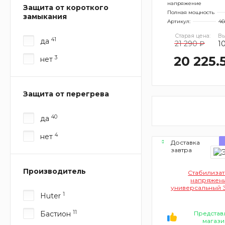
напряжение
Защита от короткого
Полная мощность
замыкания
Артикул:
46
Старая цена:
Вы
41
да
21 290 ₽
1
20 225.
3
нет
Защита от перегрева
40
да
4
нет
Доставка
завтра
Производитель
Стабилиза
напряжен
универсальный 
1
Huter
Voltron 5000 Е0
(однофазн
11
Бастион
Представ
магази