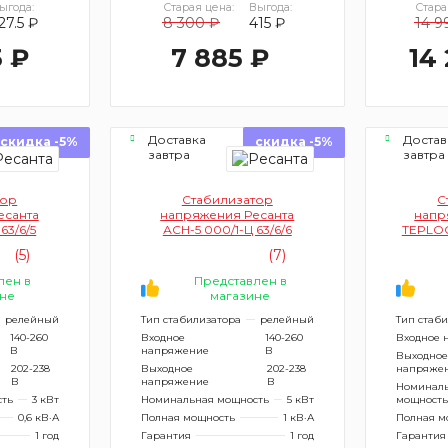
ыгода:
Старая цена:
Выгода:
Стара
27.5 ₽
8 300 ₽
415 ₽
14 9
5 ₽
7 885 ₽
14
Доставка
Достав
скидка -5%
скидка -5%
завтра
завтра
тор
Стабилизатор
С
есанта
напряжения Ресанта
напр
63/6/5
АСН-5 000/1-Ц 63/6/6
TEPLOC
(5)
(7)
лен в
Представлен в
не
магазине
релейный
Тип стабилизатора
релейный
Тип стаб
140-260
Входное
140-260
Входное 
В
напряжение
В
Выходное
202-238
Выходное
202-238
напряже
В
напряжение
В
Номинал
сть
3 кВт
Номинальная мощность
5 кВт
мощность
0,6 кВ·А
Полная мощность
1 кВ·А
Полная м
1 год
Гарантия
1 год
Гарантия