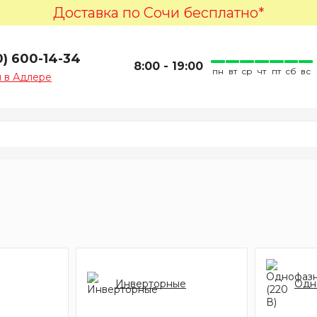
Доставка по Сочи бесплатно*
0) 600-14-34
8:00 - 19:00
пн
вт
ср
чт
пт
сб
вс
 в Адлере
Инверторные
Одн