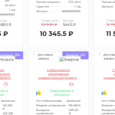
кВт
Полная мощность
0,72 кВ·А
Полная м
4,5 кВ·А
Гарантия
1 год
Артикул:
1 год
Артикул:
4606059016502
06059016557
года:
Старая цена:
Выгода:
Стара
368.5 ₽
10 890 ₽
544.5 ₽
12 1
5 ₽
10 345.5 ₽
11
Доставка
Достав
скидка -5%
скидка -5%
завтра
завтра
тор
Стабилизатор
С
есанта
напряжения
63/6/10
универсальный Энергия
униве
Voltron 10000 Е0101-0160
Voltr
(7)
(0)
(однофазный)
(
лен в
Представлен в
не
магазине
релейный
Тип стабилизатора
релейный
Тип стаб
140-260
Входное напряжение
105-265 В
Входное 
В
Выходное
209-231
Выходное
202-238
напряжение
В
напряже