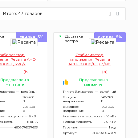
Итого:
47
товаров
ка
Доставка
скидка -5%
скидка -5%
завтра
табилизатор
Стабилизатор
ения Ресанта АНС-
напряжения Ресанта
00/1-Ц 63/6/7
АСН-10 000/1-Ц 63/6/8
(6)
(4)
Представлен в
Представлен в
магазине
магазине
илизатора
релейный
Тип стабилизатора
релейный
140-260
Входное
140-260
ние
В
напряжение
В
202-238
Выходное
202-238
ние
В
напряжение
В
ная мощность
8 кВт
Номинальная мощность
10 кВт
ощность
8 кВ·А
Полная мощность
2,5 кВ·А
4607076037693
Гарантия
1 год
Артикул:
4607076037709