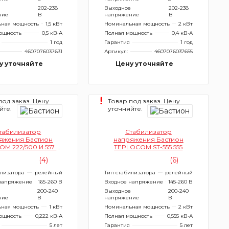
202-238
Выходное
202-238
ние
В
напряжение
В
ная мощность
1,5 кВт
Номинальная мощность
2 кВт
ощность
0,5 кВ·А
Полная мощность
0,4 кВ·А
1 год
Гарантия
1 год
4607076037631
Артикул:
4607076037655
у уточняйте
Цену уточняйте
под заказ. Цену
Товар под заказ. Цену
йте.
уточняйте.
табилизатор
Стабилизатор
яжения Бастион
напряжения Бастион
M 222/500 И 557 (с
TEPLOCOM ST-555 555
индикацией)
(4)
(6)
илизатора
релейный
Тип стабилизатора
релейный
напряжение
165-260 В
Входное напряжение
145-260 В
200-240
Выходное
200-240
ние
В
напряжение
В
ная мощность
1 кВт
Номинальная мощность
2 кВт
ощность
0,222 кВ·А
Полная мощность
0,555 кВ·А
5 лет
Гарантия
5 лет