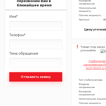
перезвоним Вам в
Выходное
напряжение
ближайшее время
Номинальная
мощность
Полная мощность
Имя
*
Артикул:
46
Цену уточня
Телефон
*
Товар под заказ.
уточняйте.
Тема обращения
Стабилиза
напряжения Р
АСН-500/1-Ц 6
Отправить заявку
Тип стабилизатора
Входное
напряжение
Выходное
напряжение
Номинальная мощно
Полная мощность