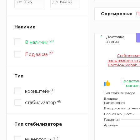
От
До
Сортировка:
П
Наличие
Доставка
20
завтра
В наличии
27
Под заказ
Стабилиза
напряжения на
Бастион Rapan 
8903 (5000 ВА р
ступеней
Тип
Представ
магази
1
кронштейн
Тип стабилизатора
Входное
46
стабилизатор
напряжение
Выходное напряжен
Полная мощность
Гарантия
Тип стабилизатора
Артикул:
3
инверторный