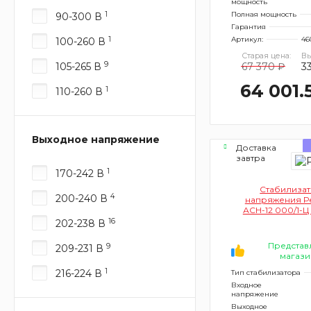
мощность
1
Полная мощность
90-300 В
Гарантия
1
Артикул:
46
100-260 В
Старая цена:
Вы
9
105-265 В
67 370 ₽
3
64 001.
1
110-260 В
Выходное напряжение
Доставка
завтра
1
170-242 В
Стабилиза
4
200-240 В
напряжения Р
АСН-12 000/1-Ц 
16
202-238 В
Представ
9
209-231 В
магази
1
216-224 В
Тип стабилизатора
Входное
напряжение
Выходное