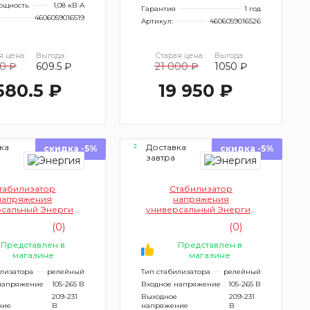
ощность
1,08 кВ·А
Гарантия
1 год
4606059016519
Артикул:
4606059016526
я цена:
Выгода:
Старая цена:
Выгода:
90 ₽
609.5 ₽
21 000 ₽
1050 ₽
 580.5 ₽
19 950 ₽
ка
Доставка
скидка -5%
скидка -5%
завтра
табилизатор
Стабилизатор
напряжения
напряжения
рсальный Энергия
универсальный Энергия
on 1500 Е0101-0155
Voltron 3000 Е0101-0157
(0)
(0)
однофазный)
(однофазный)
Представлен в
Представлен в
магазине
магазине
илизатора
релейный
Тип стабилизатора
релейный
напряжение
105-265 В
Входное напряжение
105-265 В
209-231
Выходное
209-231
ние
В
напряжение
В