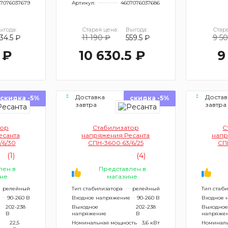
7076037679
Артикул:
4607076037686
ыгода:
Старая цена:
Выгода:
Стара
34.5 ₽
11 190 ₽
559.5 ₽
9 5
 ₽
10 630.5 ₽
9
Доставка
Достав
скидка -5%
скидка -5%
завтра
завтра
тор
Стабилизатор
С
есанта
напряжения Ресанта
напр
/6/30
СПН-3600 63/6/25
СП
(1)
(4)
лен в
Представлен в
не
магазине
релейный
Тип стабилизатора
релейный
Тип стаб
90-260 В
Входное напряжение
90-260 В
Входное 
202-238
Выходное
202-238
Выходное
В
напряжение
В
напряже
22,5
Номинальная мощность
3,6 кВт
Номиналь