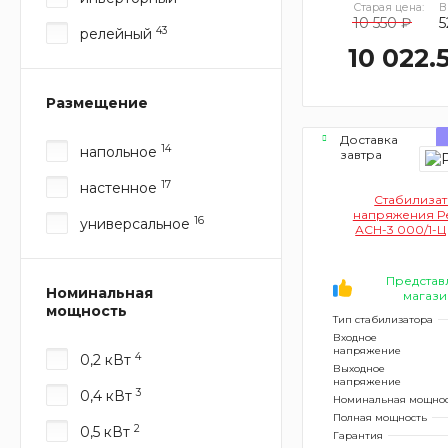
Старая цена:
В
10 550 ₽
5
43
релейный
10 022.
Размещение
Доставка
14
напольное
завтра
17
настенное
Стабилиза
напряжения Р
16
универсальное
АСН-3 000/1-Ц 
Представ
Номинальная
магази
мощность
Тип стабилизатора
Входное
напряжение
4
0,2 кВт
Выходное
напряжение
3
0,4 кВт
Номинальная мощно
Полная мощность
2
0,5 кВт
Гарантия