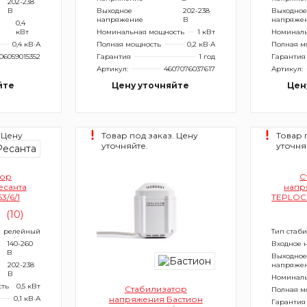
202-238
В
Выходное
202-238
Выходное
напряжение
В
напряже
0,4
кВт
Номинальная мощность
1 кВт
Номиналь
0,4 кВ·А
Полная мощность
0,2 кВ·А
Полная м
06059015352
Гарантия
1 год
Гарантия
Артикул:
4607076037617
Артикул:
йте
Цену уточняйте
Цен
 Цену
Товар под заказ. Цену
Товар 
уточняйте.
уточня
тор
С
есанта
напр
3/6/1
TEPLOCO
(10)
релейный
Тип стаб
140-260
Входное 
В
Выходное
202-238
напряже
В
Номиналь
сть
0,5 кВт
Стабилизатор
Полная м
0,1 кВ·А
напряжения Бастион
Гарантия