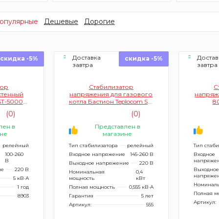
опулярные
Дешевые
Дорогие
Доставка
Достав
скидка -5%
скидка -5%
завтра
завтра
тор
Стабилизатор
С
стенный
напряжения для газового
напряж
ST-5000
котла Бастион Teplocom ST-
80
елейный 6
555 (555 ВА релейный)
(0)
(0)
)
лен в
Представлен в
не
магазине
релейный
Тип стабилизатора
релейный
Тип стаб
100-260
Входное напряжение
145-260 В
Входное
В
напряже
Выходное напряжение
220 В
ие
220 В
Выходное
Номинальная
0,4
напряже
5 кВ·А
мощность
кВт
Номиналь
1 год
Полная мощность
0,555 кВ·А
Полная м
8903
Гарантия
5 лет
Артикул:
Артикул:
555