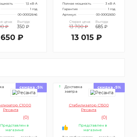
ощность
1,5 кВ·А
Полная мощность
3 кВ·А
1 год
Гарантия
1 год
00-00002646
Артикул:
00-00002650
я цена:
Выгода:
Старая цена:
Выгода:
00 ₽
350 ₽
13 700 ₽
685 ₽
 650 ₽
13 015 ₽
ка
Доставка
скидка -5%
скидка -5%
завтра
илизатор С1000
Стабилизатор С1500
Ресанта
Ресанта
(0)
(0)
Представлен в
Представлен в
магазине
магазине