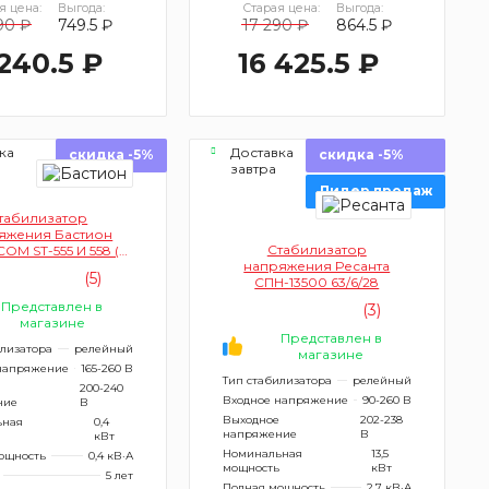
я цена:
Выгода:
Старая цена:
Выгода:
90 ₽
749.5 ₽
17 290 ₽
864.5 ₽
 240.5 ₽
16 425.5 ₽
ка
Доставка
скидка -5%
скидка -5%
завтра
Лидер продаж
табилизатор
яжения Бастион
Стабилизатор
OM ST-555 И 558 (с
напряжения Ресанта
индикацией)
(5)
СПН-13500 63/6/28
Представлен в
(3)
магазине
Представлен в
илизатора
релейный
магазине
напряжение
165-260 В
Тип стабилизатора
релейный
200-240
Входное напряжение
90-260 В
ние
В
Выходное
202-238
ьная
0,4
напряжение
В
кВт
Номинальная
13,5
ощность
0,4 кВ·А
мощность
кВт
5 лет
Полная мощность
2,7 кВ·А