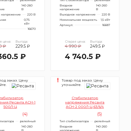
илизатора
релейный
Тип стабилизатора
релейный
140-260
Входное
140-260
ние
В
напряжение
В
 напряжение
220 В
Выходное напряжение
220 В
ьная
0,75
Номинальная мощность
1,5 кВт
кВт
Артикул:
16687
16670
я цена:
Выгода:
Старая цена:
Выгода:
0 ₽
229.5 ₽
4 990 ₽
249.5 ₽
360.5 ₽
4 740.5 ₽
под заказ. Цену
Товар под заказ. Цену
йте.
уточняйте.
табилизатор
Стабилизатор
ния Ресанта АСН-1
напряжения Ресанта
500/1-Ц
АСН-2 000/1-Ц 63/6/4
(4)
(5)
илизатора
релейный
Тип стабилизатора
релейный
140-260
Входное
140-260
ние
В
напряжение
В