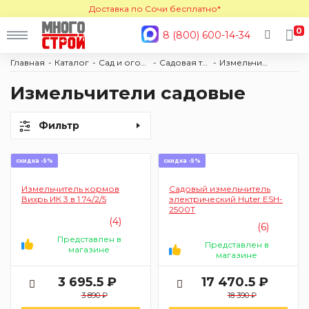
Доставка по Сочи бесплатно*
0
8 (800) 600-14-34
Главная
Каталог
Сад и огород
Садовая техника
Измельчители
Измельчители садовые
Фильтр
скидка -5%
скидка -5%
Измельчитель кормов
Садовый измельчитель
Вихрь ИК 3 в 1 74/2/5
электрический Huter ESH-
2500Т
(4)
(6)
Представлен в
Представлен в
магазине
магазине
3 695.5 ₽
17 470.5 ₽
3 890 ₽
18 390 ₽