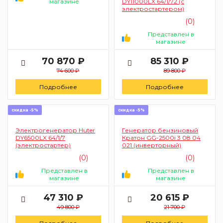
магазине
DY11000LX 64/1/72 (с
электростартером)
(0)
Представлен в
магазине
70 870 ₽
85 310 ₽
74 600 ₽
89 800 ₽
Подробнее
Подробнее
скидка -5%
скидка -5%
Электрогенератор Huter
Генератор бензиновый
DY6500LX 64/1/7
Кратон GG-2500i 3 08 04
(электростартер)
021 (инверторный)
(0)
(0)
Представлен в
Представлен в
магазине
магазине
47 310 ₽
20 615 ₽
49 800 ₽
21 700 ₽