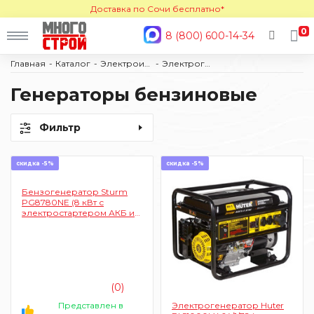
Доставка по Сочи бесплатно*
0
8 (800) 600-14-34
Главная
Каталог
Электроинструмент
Электрогенераторы
Генераторы бензиновые
Фильтр
скидка -5%
скидка -5%
Бензогенератор Sturm
PG8780NE (8 кВт с
электростартером АКБ и
колесами бак 25 л)
(0)
Представлен в
Электрогенератор Huter