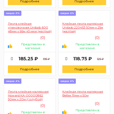
Подробнее
Подробнее
скидка -5%
скидка -5%
Лента клейкая
Клейкая лента малярная
упаковочная Unibob 600
Unibob 220453 50мм х 25м
48мм х 66м 45 мкм (желтый)
(желтая)
(0)
(0)
Представлен в
Представлен в
магазине
магазине
185.25 ₽
118.75 ₽
195 ₽
125 ₽
Подробнее
Подробнее
скидка -5%
скидка -5%
Лента клейкая малярная
Клейкая лента малярная
Howard КА-00000862
Beltex 19мм х 50м
50мм х 20м (голубой)
(0)
(0)
Представлен в
Представлен в
магазине