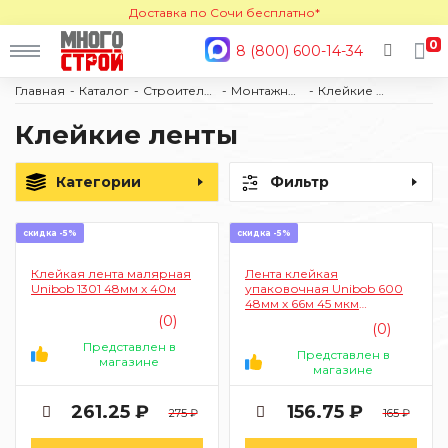
Доставка по Сочи бесплатно*
0
8 (800) 600-14-34
Главная
Каталог
Строительные материалы
Монтажные ленты
Клейкие ленты
Клейкие ленты
Категории
Фильтр
скидка -5%
скидка -5%
Клейкая лента малярная
Лента клейкая
Unibob 1301 48мм х 40м
упаковочная Unibob 600
48мм х 66м 45 мкм
(чёрный)
(0)
(0)
Представлен в
Представлен в
магазине
магазине
261.25 ₽
156.75 ₽
275 ₽
165 ₽