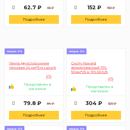
62.7 ₽
152 ₽
66 ₽
160 ₽
Подробнее
Подробнее
скидка -5%
скидка -5%
Лента двухсторонняя
Скотч Howard
пеновая 24 мм*5 м Lazurit
армированный TPL
50мм*25 м TPL50025
(0)
(0)
Представлен в
Представлен в
магазине
магазине
79.8 ₽
304 ₽
84 ₽
320 ₽
Подробнее
Подробнее
скидка -5%
скидка -5%