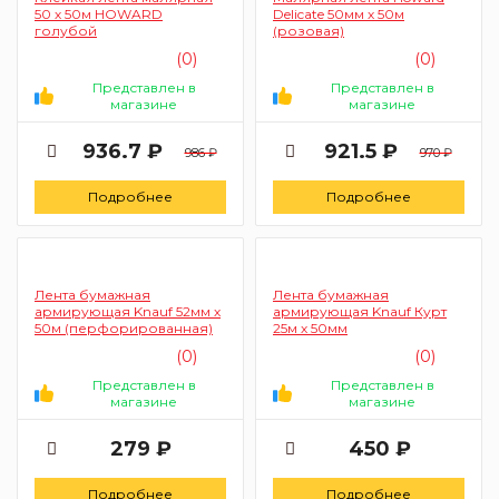
50 х 50м HOWARD
Delicate 50мм х 50м
голубой
(розовая)
(0)
(0)
Представлен в
Представлен в
магазине
магазине
936.7 ₽
921.5 ₽
986 ₽
970 ₽
Подробнее
Подробнее
Лента бумажная
Лента бумажная
армирующая Knauf 52мм х
армирующая Knauf Курт
50м (перфорированная)
25м х 50мм
(0)
(0)
Представлен в
Представлен в
магазине
магазине
279 ₽
450 ₽
Подробнее
Подробнее