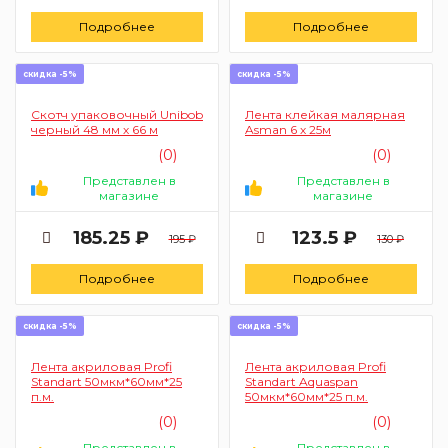
Подробнее
Подробнее
скидка -5%
скидка -5%
Скотч упаковочный Unibob
Лента клейкая малярная
черный 48 мм х 66 м
Asman 6 х 25м
(0)
(0)
Представлен в
Представлен в
магазине
магазине
185.25 ₽
123.5 ₽
195 ₽
130 ₽
Подробнее
Подробнее
скидка -5%
скидка -5%
Лента акриловая Profi
Лента акриловая Profi
Standart 50мкм*60мм*25
Standart Aquaspan
п.м.
50мкм*60мм*25 п.м.
(0)
(0)
Представлен в
Представлен в