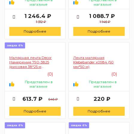
магазине
магазине
1 246.4 ₽
1 088.7 ₽
1 312 ₽
1 146 ₽
Подробнее
Подробнее
скидка -5%
Малярная лента Decor
Лента малярная
Намерение 790-3825
Klebebander х0984 (50
(рисовая 38*25 м
мм*50 м)
фиолетовая для делик
(0)
(0)
работ)
Представлен в
Представлен в
магазине
магазине
613.7 ₽
220 ₽
646 ₽
Подробнее
Подробнее
скидка -5%
скидка -5%