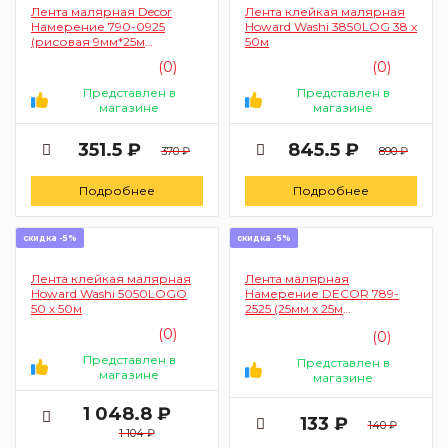
Лента малярная Decor
Лента клейкая малярная
Намерение 790-0925
Howard Washi 3850LOG 38 х
(рисовая 9мм*25м
50м
фиолетовая для делик
(0)
(0)
работ)
Представлен в
Представлен в
магазине
магазине
351.5 ₽
845.5 ₽
370 ₽
890 ₽
Подробнее
Подробнее
скидка -5%
скидка -5%
Лента клейкая малярная
Лента малярная
Howard Washi 5050LOGO
Намерение DECOR 789-
50 х 50м
2525 (25мм х 25м
креппированная 140 мкм)
(0)
(0)
4843
Представлен в
Представлен в
магазине
магазине
1 048.8 ₽
133 ₽
140 ₽
1 104 ₽