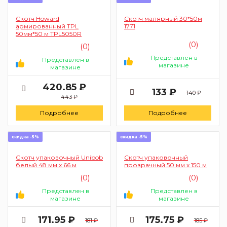
Скотч Howard
Скотч малярный 30*50м
армированный TPL
1771
50мм*50 м TPL5050R
(0)
(0)
Представлен в
Представлен в
магазине
магазине
420.85 ₽
133 ₽
140 ₽
443 ₽
Подробнее
Подробнее
скидка -5%
скидка -5%
Скотч упаковочный Unibob
Скотч упаковочный
белый 48 мм х 66 м
прозрачный 50 мм х 150 м
(0)
(0)
Представлен в
Представлен в
магазине
магазине
171.95 ₽
175.75 ₽
181 ₽
185 ₽