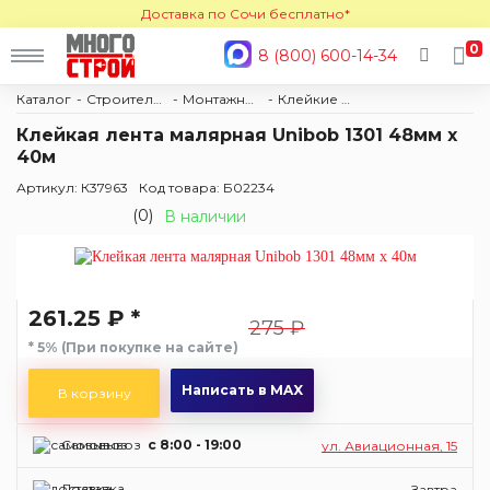
Доставка по Сочи бесплатно*
0
8 (800) 600-14-34
Каталог
Строительные материалы
Монтажные ленты
Клейкие ленты
Клейкая лента малярная Unibob 1301 48мм х
40м
Артикул: К37963
Код товара: Б02234
(0)
В наличии
261.25 ₽ *
275 ₽
* 5% (При покупке на сайте)
Написать в MAX
В корзину
Самовывоз
c 8:00 - 19:00
ул. Авиационная, 15
Доставка
Завтра