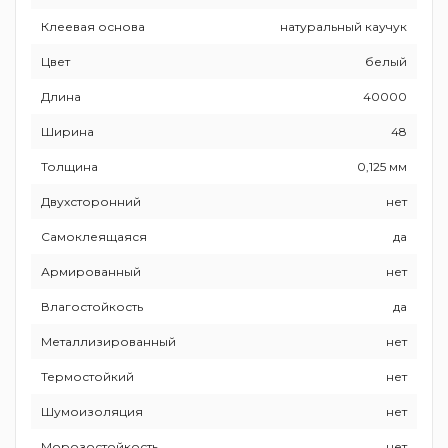
Клеевая основа
натуральный каучук
Цвет
белый
Длина
40000
Ширина
48
Толщина
0,125 мм
Двухсторонний
нет
Самоклеящаяся
да
Армированный
нет
Влагостойкость
да
Металлизированный
нет
Термостойкий
нет
Шумоизоляция
нет
Морозостойкость
нет