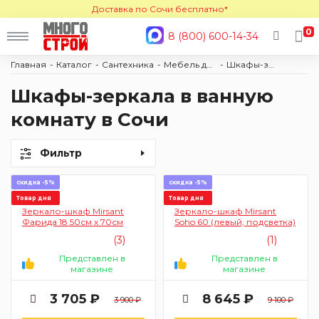
Доставка по Сочи бесплатно*
0
8 (800) 600-14-34
Главная
Каталог
Сантехника
Мебель для ванной комнаты
Шкафы-зеркала
Шкафы-зеркала в ванную
комнату в Сочи
Фильтр
скидка -5%
скидка -5%
Товар дня
Товар дня
Зеркало-шкаф Mirsant
Зеркало-шкаф Mirsant
Фарида 18 50см х 70см
Soho 60 (левый, подсветка)
(3)
(1)
Представлен в
Представлен в
магазине
магазине
3 705 ₽
8 645 ₽
3 900 ₽
9 100 ₽