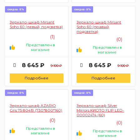
скидка -5%
скидка -5%
Зеркало-шкаф Mirsant
Зеркало-шкаф Mirsant
Soho 60 (левый, подсветка)
Soho 60 (правый,
подсветка)
(1)
(0)
Представлен в
Представлен в
магазине
магазине
8 645 ₽
8 645 ₽
9 100 ₽
9 100 ₽
Подробнее
Подробнее
скидка -5%
скидка -5%
Зеркало-шкаф AZARIO
Зеркало-шкаф Silver
Gris 75 80419 (730*800*160)
Mirrors KИОТО FLIP LED-
00002474 (60)
(0)
(0)
Представлен в
Представлен в
магазине
магазине