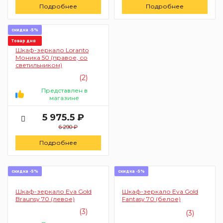
Подробнее
Подробнее
скидка -5%
Товар дня
Шкаф-зеркало Loranto
Моника 50 (правое, со
светильником)
(2)
Представлен в
магазине
5 975.5 ₽
6 290 ₽
Подробнее
скидка -5%
скидка -5%
Шкаф-зеркало Eva Gold
Шкаф-зеркало Eva Gold
Braunsy 70 (левое)
Fantasy 70 (белое)
(3)
(3)