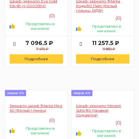
Шкаф-зеркало Eva Gold
Шкаф-зеркало 1Marka
Elis 65 ут-00005941
Кода 80 Лайт (белый
глянец, МДФ)
(0)
(0)
Представлен в
Представлен в
магазине
магазине
7 096.5 ₽
11 257.5 ₽
7 470 ₽
11 850 ₽
Подробнее
Подробнее
скидка -5%
скидка -5%
Зеркало-шкаф 1Marka Mira
Шкаф-зеркало Mirsant
60 (белый глянец)
Soho 80 (правый,
подсветка)
(0)
(0)
Представлен в
Представлен в
магазине
магазине