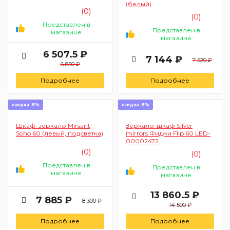
(белый)
(0)
(0)
Представлен в
Представлен в
магазине
магазине
6 507.5 ₽
7 144 ₽
7 520 ₽
6 850 ₽
Подробнее
Подробнее
скидка -5%
скидка -5%
Шкаф-зеркало Mirsant
Зеркало-шкаф Silver
Soho 60 (левый, подсветка)
mirrors Фиджи Flip 60 LED-
00002472
(0)
(0)
Представлен в
Представлен в
магазине
магазине
13 860.5 ₽
7 885 ₽
8 300 ₽
14 590 ₽
Подробнее
Подробнее