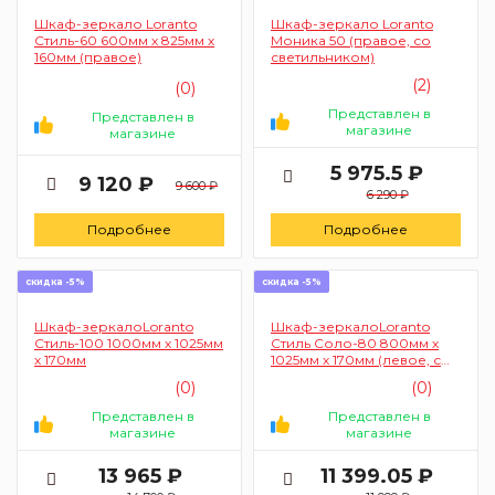
Шкаф-зеркало Loranto
Шкаф-зеркало Loranto
Стиль-60 600мм х 825мм х
Моника 50 (правое, со
160мм (правое)
светильником)
(2)
(0)
Представлен в
Представлен в
магазине
магазине
5 975.5 ₽
9 120 ₽
9 600 ₽
6 290 ₽
Подробнее
Подробнее
скидка -5%
скидка -5%
Шкаф-зеркалоLoranto
Шкаф-зеркалоLoranto
Стиль-100 1000мм х 1025мм
Стиль Соло-80 800мм х
х 170мм
1025мм х 170мм (левое, с
фрезеровкой)
(0)
(0)
Представлен в
Представлен в
магазине
магазине
13 965 ₽
11 399.05 ₽