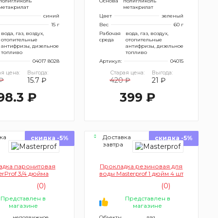
полигликоль
Основа
полигликоль
метакрилат
метакрилат
синий
Цвет
зеленый
15 г
Вес
60 г
вода, газ, воздух,
Рабочая
вода, газ, воздух,
отопительные
среда
отопительные
антифризы, дизельное
антифризы, дизельное
топливо
топливо
04017 8028
Артикул:
04015
я цена:
Выгода:
Старая цена:
Выгода:
₽
15.7 ₽
420 ₽
21 ₽
98.3 ₽
399 ₽
ка
Доставка
скидка -5%
скидка -5%
завтра
адка паронитовая
Прокладка резиновая для
erProf 3/4 дюйма
воды Masterprof 1 дюйм 4 шт
(0)
(0)
Представлен в
Представлен в
магазине
магазине
неподвижное
Объекты
для