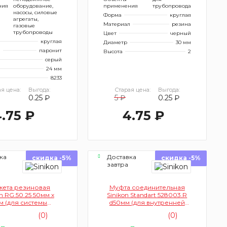
ния
оборудование,
применения
трубопровода
насосы, силовые
Форма
круглая
агрегаты,
Материал
резина
газовые
трубопроводы
Цвет
черный
круглая
Диаметр
30 мм
л
паронит
Высота
2
серый
24 мм
8233
я цена:
Выгода:
Старая цена:
Выгода:
0.25 ₽
5 ₽
0.25 ₽
.75 ₽
4.75 ₽
ка
Доставка
скидка -5%
скидка -5%
завтра
жета резиновая
Муфта соединительная
on RG.50.25 50мм х
Sinikon Standart 528003.R
м (для системы
d50мм (для внутренней
нней канализации)
канализации)
(0)
(0)