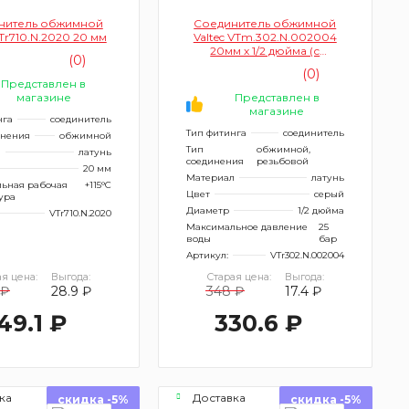
нитель обжимной
Соединитель обжимной
VTr710.N.2020 20 мм
Valtec VTm.302.N.002004
20мм х 1/2 дюйма (с
(0)
переходом на
(0)
внутреннюю резьбу)
Представлен в
магазине
Представлен в
магазине
нга
соединитель
Тип фитинга
соединитель
инения
обжимной
Тип
обжимной,
л
латунь
соединения
резьбовой
20 мм
Материал
латунь
ьная рабочая
+115°С
Цвет
серый
ура
Диаметр
1/2 дюйма
VTr710.N.2020
Максимальное давление
25
воды
бар
Артикул:
VTr302.N.002004
я цена:
Выгода:
Старая цена:
Выгода:
 ₽
28.9 ₽
348 ₽
17.4 ₽
49.1 ₽
330.6 ₽
ка
Доставка
скидка -5%
скидка -5%