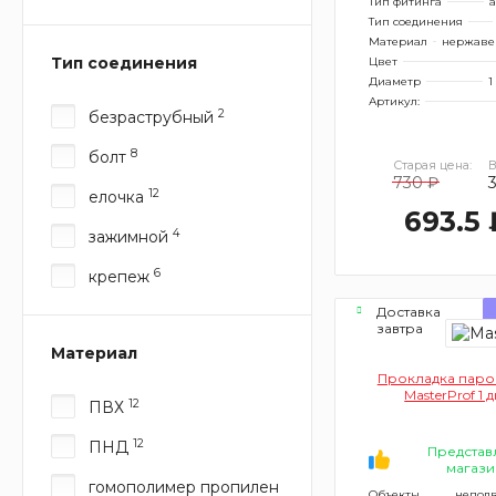
Тип фитинга
а
Тип соединения
Материал
нержаве
Тип соединения
Цвет
Диаметр
1
Артикул:
2
безраструбный
8
болт
Старая цена:
В
730 ₽
3
12
елочка
693.5 
4
зажимной
6
крепеж
Доставка
завтра
Материал
Прокладка паро
MasterProf 1
12
ПВХ
12
ПНД
Представ
магази
гомополимер пропилен
Объекты
непод