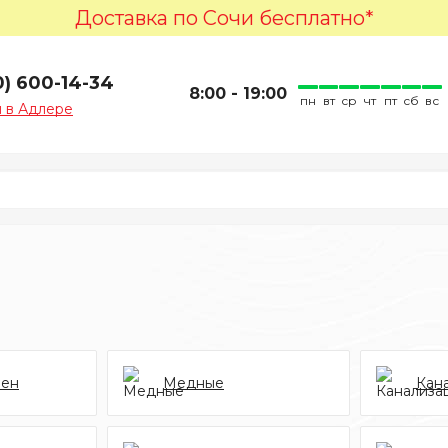
Доставка по Сочи бесплатно*
0) 600-14-34
8:00 - 19:00
пн
вт
ср
чт
пт
сб
вс
 в Адлере
лен
Медные
Кан