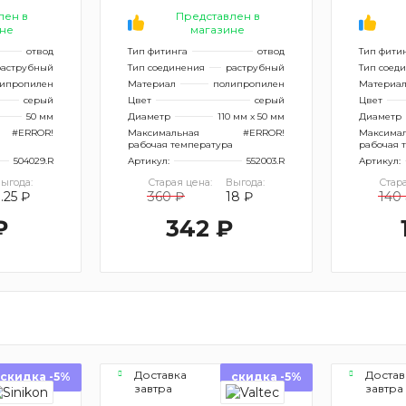
лен в
Представлен в
не
магазине
отвод
Тип фитинга
отвод
Тип фити
аструбный
Тип соединения
раструбный
Тип соед
ипропилен
Материал
полипропилен
Материа
серый
Цвет
серый
Цвет
50 мм
Диаметр
110 мм x 50 мм
Диаметр
#ERROR!
Максимальная
#ERROR!
Максима
а
рабочая температура
рабочая 
504029.R
Артикул:
552003.R
Артикул:
ыгода:
Старая цена:
Выгода:
Стара
.25 ₽
360 ₽
18 ₽
140
₽
342 ₽
Доставка
Достав
скидка -5%
скидка -5%
завтра
завтра