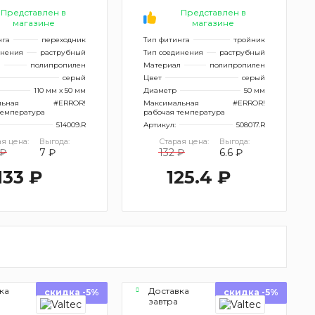
Представлен в
Представлен в
магазине
магазине
нга
переходник
Тип фитинга
тройник
инения
раструбный
Тип соединения
раструбный
л
полипропилен
Материал
полипропилен
серый
Цвет
серый
110 мм x 50 мм
Диаметр
50 мм
льная
#ERROR!
Максимальная
#ERROR!
температура
рабочая температура
514009.R
Артикул:
508017.R
я цена:
Выгода:
Старая цена:
Выгода:
 ₽
7 ₽
132 ₽
6.6 ₽
133 ₽
125.4 ₽
ка
Доставка
скидка -5%
скидка -5%
завтра