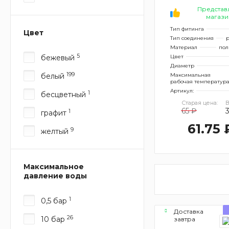
Представ
магази
Тип фитинга
Цвет
Тип соединения
р
Материал
пол
5
бежевый
Цвет
Диаметр
199
белый
Максимальная
рабочая температур
Артикул:
1
бесцветный
Старая цена:
В
65 ₽
3
1
графит
61.75 
9
желтый
Максимальное
давление воды
1
0,5 бар
Доставка
26
10 бар
завтра