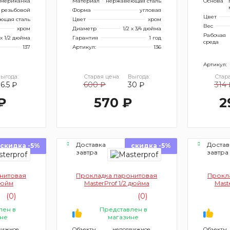
мериканка
Материал
нержавеющая сталь
Основа
резьбовой
Форма
угловая
Цвет
ющая сталь
Цвет
хром
Вес
хром
Диаметр
1/2 x 3/4 дюйма
Рабочая
 x 1/2 дюйма
Гарантия
1 год
среда
137
Артикул:
136
Артикул:
ыгода:
Старая цена:
Выгода:
Стара
6.5 ₽
600 ₽
30 ₽
314 
₽
570 ₽
2
Доставка
Достав
скидка -5%
скидка -5%
завтра
завтра
нитовая
Прокладка паронитовая
Прокл
 дюйм
MasterProf 1/2 дюйма
Mast
(0)
(0)
лен в
Представлен в
не
магазине
вижное
Объекты
неподвижное
Объекты