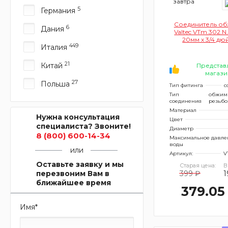
завтра
5
Германия
Соединитель о
6
Дания
Valtec VTm.302.
20мм х 3/4 дю
449
Италия
переходом
внутреннюю р
21
Китай
Представ
магази
27
Польша
Тип фитинга
с
Тип
обжим
соединения
резьб
Материал
Нужна консультация
Цвет
специалиста? Звоните!
Диаметр
8 (800) 600-14-34
Максимальное давле
воды
или
Артикул:
V
Оставьте заявку и мы
Старая цена:
В
перезвоним Вам в
399 ₽
1
ближайшее время
379.05
Имя
*