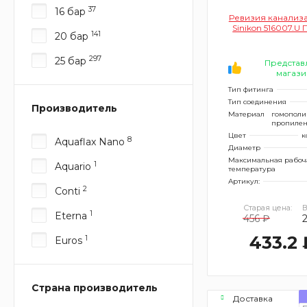
37
16 бар
Ревизия канализ
Sinikon 516007.U 
141
20 бар
297
25 бар
Представ
магази
Тип фитинга
Тип соединения
Производитель
Материал
гомопол
пропиле
Цвет
к
8
Aquaflax Nano
Диаметр
Максимальная рабоч
1
Aquario
температура
Артикул:
2
Conti
Старая цена:
В
1
Eterna
456 ₽
433.2 
1
Euros
Страна производитель
Доставка