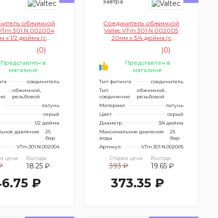
завтра
нитель обжимной
Соединитель обжимной
 VTm.301.N.002004
Valtec VTm.301.N.002005
м х 1/2 дюйма (с
20мм х 3/4 дюйма (с
одом на наружную
переходом на наружную
(0)
(0)
резьбу)
резьбу)
Представлен в
Представлен в
магазине
магазине
нга
соединитель
Тип фитинга
соединитель
обжимной,
Тип
обжимной,
ия
резьбовой
соединения
резьбовой
л
латунь
Материал
латунь
серый
Цвет
серый
1/2 дюйма
Диаметр
3/4 дюйма
ьное давление
25
Максимальное давление
25
бар
воды
бар
VTm.301.N.002004
Артикул:
VTm.301.N.002005
я цена:
Выгода:
Старая цена:
Выгода:
₽
18.25 ₽
393 ₽
19.65 ₽
6.75 ₽
373.35 ₽