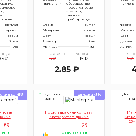
ование,
применения
оборудование,
примене
, силовые
насосы, силовые
ты,
агрегаты,
е
газовые
проводы
трубопроводы
круглая
Форма
круглая
Форма
паронит
Материал
паронит
Материа
серый
Цвет
серый
Цвет
30 мм
Диаметр
19 мм
Диаметр
1025
Артикул:
821
Артикул:
ыгода:
Старая цена:
Выгода:
Стара
0.5 ₽
3 ₽
0.15 ₽
5 ₽
2.85 ₽
4
Доставка
Достав
скидка -5%
скидка -5%
завтра
завтра
иновая
Прокладка силиконовая
Ман
 дюйма
Masterprof 3/4 дюйма
Sinik
25м
(0)
(0)
внутре
лен в
Представлен в