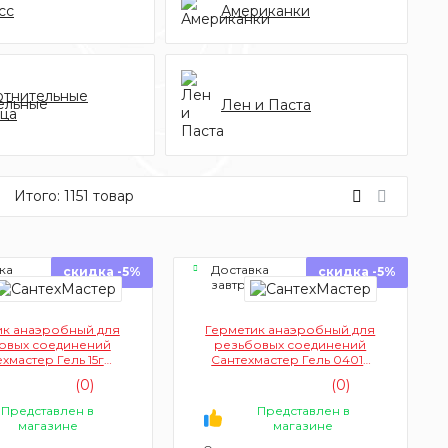
сс
Американки
отнительные
Лен и Паста
ьца
Итого:
1151
товар
ка
Доставка
скидка -5%
скидка -5%
завтра
ик анаэробный для
Герметик анаэробный для
овых соединений
резьбовых соединений
хмастер Гель 15г
Сантехмастер Гель 04015
(синий)
60г (зеленый)
(0)
(0)
Представлен в
Представлен в
магазине
магазине