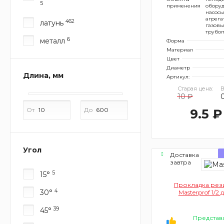
5
применения
оборуд
насосы
агрега
462
латунь
газовы
трубо
6
металл
Форма
Материал
Цвет
Диаметр
Длина, мм
Артикул:
Старая цена:
В
10 ₽
От
До
9.5 ₽
Угол
Доставка
завтра
5
15°
Прокладка рез
4
30°
Masterprof 1/2
39
45°
Представ