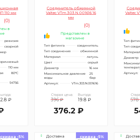
ационная
Соединитель обжимной
Соеди
ПП 110 мм
Valtec VTm.303.N.001616 16
Valtec 
мм
(0)
(0)
лен в
не
Представлен в
магазине
ревизия
Тип фити
Тип фитинга
соединитель
сварной
Тип соед
Тип соединения
обжимной
имер
Материа
н
Материал
латунь
Диаметр
оричневый
Цвет
серый
Максимал
110 мм
температ
Диаметр
16 мм
ая
80°С
Артикул:
Максимальное давление
25
воды
бар
54756
Артикул:
VTm.303.N.001616
ыгода:
Старая цена:
Выгода:
Стара
22.8 ₽
396 ₽
19.8 ₽
578
₽
376.2 ₽
5
Доставка
Достав
скидка -5%
скидка -5%