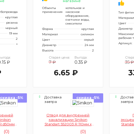
не
магазине
я
Объекты
котельное и
убопровода
применения
насосное
Тип фити
оборудование,
круглая
Материа
счетчики воды,
резина
Цвет
смесители
черный
Диаметр
Форма
круглая
19 мм
Максима
Материал
силикон
рабочая 
2
Цвет
серый
Артикул:
+
Диаметр
24 мм
Высота
2
ыгода:
Старая цена:
Выгода:
Стара
.15 ₽
7 ₽
0.35 ₽
35 ₽
₽
6.65 ₽
3
Доставка
Достав
скидка -5%
скидка -5%
завтра
завтра
тренней
Отвод для внутренней
inikon
канализации Sinikon
эксцен
.R d50мм
Standart 552003.R 110мм х
Standar
50мм 87° (с левым
мм (
(0)
(0)
патрубком)
к