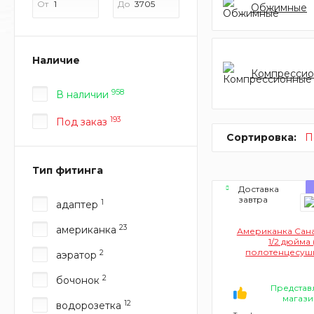
От
До
Обжимные
Наличие
Компресси
958
В наличии
193
Под заказ
Сортировка:
П
Тип фитинга
Доставка
завтра
1
адаптер
23
американка
Американка Санак
1/2 дюйма 
полотенцесуш
2
аэратор
хромированная, 
гайка-штуц
2
бочонок
Представ
магази
12
водорозетка