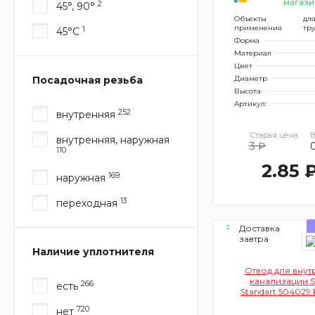
магази
2
45°, 90°
Объекты
дл
применения
тр
1
45°С
Форма
Материал
Цвет
Посадочная резьба
Диаметр
Высота
Артикул:
252
внутренняя
Старая цена:
В
внутренняя, наружная
3 ₽
0
110
2.85 
169
наружная
13
переходная
Доставка
завтра
Наличие уплотнителя
Отвод для вну
канализации S
266
есть
Standart 504029
45°
720
нет