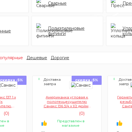
Сварные
Пре
Полиэтиленовые
Упл
онные
фитинги
кол
опулярные
Дешевые
Дорогие
Доставка
Достав
скидка -5%
скидка -5%
завтра
завтра
с 137 1 х
Американка угловая к
Гермет
(к
полотенцесушителю
резьб
ителю,
Санакс 136 3/4 х 1/2 дюйма
Санте
угловая,
(хромированная, гайка-
(0)
(0)
ер)
штуцер)
лен в
Представлен в
не
магазине