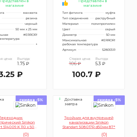
Представлен в
Представлен в
магазине
магазине
нга
манжета
Тип фитинга
муфта
л
резина
Тип соединения
раструбный
черный
Материал
полипропилен
50 мм x 25 мм
Цвет
серый
льная
#ERROR!
Диаметр
50 мм
температура
Максимальная
#ERROR!
+
рабочая температура
Артикул:
528003.R
я цена:
Выгода:
Старая цена:
Выгода:
1.75 ₽
106 ₽
5.3 ₽
3.25 ₽
100.7 ₽
ка
Доставка
скидка -5%
скидка -5%
завтра
Переходник
Тройник для внутренней
трический Sinikon
канализации Sinikon
t 514009.K 110 x 50
Standart 508017R d50мм 87°
для внутренней
(0)
(0)
анализации)