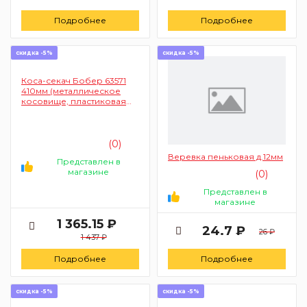
Подробнее
Подробнее
скидка -5%
скидка -5%
Коса-секач Бобер 63571
410мм (металлическое
косовище, пластиковая
рукоятка)
(0)
Веревка пеньковая д.12мм
Представлен в
магазине
(0)
Представлен в
магазине
1 365.15 ₽
24.7 ₽
26 ₽
1 437 ₽
Подробнее
Подробнее
скидка -5%
скидка -5%