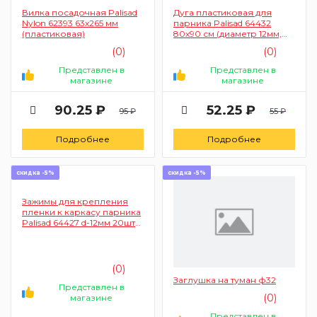
Вилка посадочная Palisad
Дуга пластиковая для
Nylon 62393 63х265 мм
парника Palisad 64432
(пластиковая)
80х90 см (диаметр 12мм,
зеленая)
(0)
(0)
Представлен в
Представлен в
магазине
магазине
90.25 ₽
52.25 ₽
95 ₽
55 ₽
Подробнее
Подробнее
скидка -5%
скидка -5%
Зажимы для крепления
пленки к каркасу парника
Palisad 64427 d-12мм 20шт
(белый)
(0)
Заглушка на туман ф32
Представлен в
(0)
магазине
Представлен в