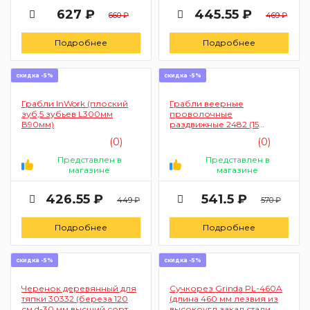
627 ₽
445.55 ₽
660 ₽
469 ₽
Подробнее
Подробнее
скидка -5%
скидка -5%
Грабли InWork (плоский
Грабли веерные
зуб,5 зубьев L300мм
проволочные
В90мм)
раздвижные 2482 (15
зубьев,маталл,черенок
(0)
(0)
120 см TDA-362)
Представлен в
Представлен в
магазине
магазине
426.55 ₽
541.5 ₽
449 ₽
570 ₽
Подробнее
Подробнее
скидка -5%
скидка -5%
Черенок деревянный для
Сучкорез Grinda PL-460A
тяпки 30332 (береза 120
(длина 460 мм лезвия из
см d-30 мм высший сорт
высокоугл закал стали