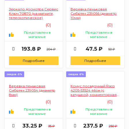
Зеркало досмотра Сервис
Веревка пеньковая
Ключ 70870 (на магните,
Сибртех 239056 (диаметр
телескопическое)
10мм)
(0)
(0)
Представлен в
Представлен в
магазине
магазине
193.8 ₽
47.5 ₽
204 ₽
50 ₽
Подробнее
Подробнее
скидка -5%
скидка -5%
Веревка пеньковая
Конус посадочный Raco
Сибртех 239054 (диаметр
4205-53524 46см (с
8мм)
катушкой, коннекторная
система)
(0)
(0)
Представлен в
Представлен в
магазине
магазине
33.25 ₽
237.5 ₽
35 ₽
250 ₽