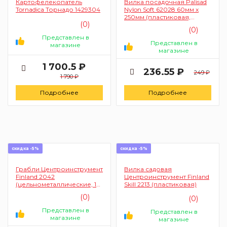
Картофелекопатель
Вилка посадочная Palisad
Tornadica Торнадо 1429304
Nylon Soft 62028 60мм х
250мм (пластиковая,
(0)
гелевая рукоятка)
(0)
Представлен в
Представлен в
магазине
магазине
1 700.5 ₽
236.55 ₽
249 ₽
1 790 ₽
Подробнее
Подробнее
скидка -5%
скидка -5%
Грабли Центроинструмент
Вилка садовая
Finland 2042
Центроинструмент Finland
(цельнометаллические, 14
Skill 2213 (пластиковая)
зубьев)
(0)
(0)
Представлен в
Представлен в
магазине
магазине