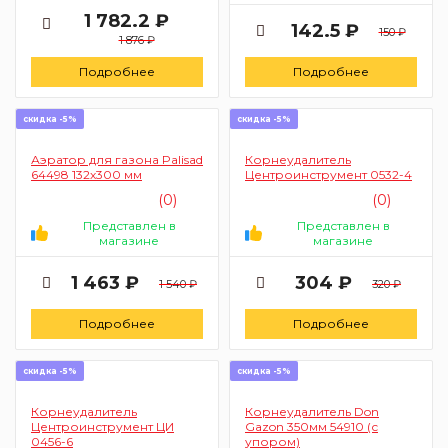
1 782.2 ₽
142.5 ₽
150 ₽
1 876 ₽
Подробнее
Подробнее
скидка -5%
скидка -5%
Аэратор для газона Palisad
Корнеудалитель
64498 132х300 мм
Центроинструмент 0532-4
(0)
(0)
Представлен в
Представлен в
магазине
магазине
1 463 ₽
304 ₽
1 540 ₽
320 ₽
Подробнее
Подробнее
скидка -5%
скидка -5%
Корнеудалитель
Корнеудалитель Don
Центроинструмент ЦИ
Gazon 350мм 54910 (с
0456-6
упором)