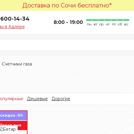
Доставка по Сочи бесплатно*
 600-14-34
8:00 - 19:00
пн
вт
ср
чт
пт
сб
вс
ы в Адлере
Счетчики газа
опулярные
Дешевые
Дорогие
скидка -5%
Товар дня