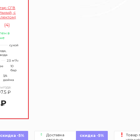
тар СГВ
льный, с
лектом)
(4)
лен в
не
сухой
ода,
 вода
2,5 м³/ч
ее
10
бар
3/4
дюйма
ыгода:
97.5 ₽
 ₽
Доставка
Товар 
скидка -5%
скидка -5%
сегодня
уточня