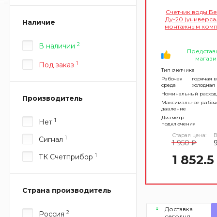
Счетчик воды Бе
Ду-20 (универса
Наличие
монтажным комп
2
В наличии
Представ
магази
1
Под заказ
Тип счетчика
Рабочая
горячая в
среда
холодная
Номинальный расход
Производитель
Максимальное рабоч
давление
Диаметр
1
Нет
подключения
Старая цена:
В
1
Сигнал
1 950 ₽
1
ТК Счетприбор
1 852.5
Страна производитель
Доставка
2
Россия
сегодня