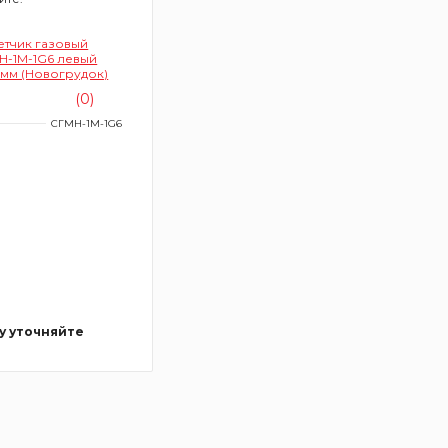
етчик газовый
Н-1М-1G6 левый
мм (Новогрудок)
(0)
СГМН-1М-1G6
у уточняйте