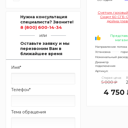
Счетчик газовы
Нужна консультация
Смарт 60 СГБ-G-
дюйма (лев
специалиста? Звоните!
вертикальн
8 (800) 600-14-34
или
Представ
магази
Оставьте заявку и мы
Направление потока
перезвоним Вам в
Установка
гори
ближайшее время
Номинальный расход
Диаметр
подключения
Имя
*
Артикул:
Старая цена:
В
5 000 ₽
Телефон
*
4 750 
Тема обращения