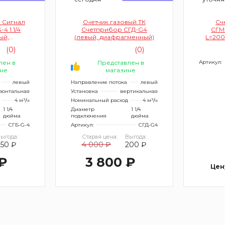
й Сигнал
Счетчик газовый ТК
Сч
4 1 1/4
Счетприбор СГД-G4
СГМ
ый,
(левый, диафрагменный)
L=200
ый)
(0)
(0)
лен в
Представлен в
Артикул:
не
магазине
левый
Направление потока
левый
зонтальная
Установка
вертикальная
4 м³/ч
Номинальный расход
4 м³/ч
1 1/4
Диаметр
1 1/4
дюйма
подключения
дюйма
СГБ-G-4
Артикул:
СГД-G4
ыгода:
Старая цена:
Выгода:
250 ₽
4 000 ₽
200 ₽
₽
3 800 ₽
Цен