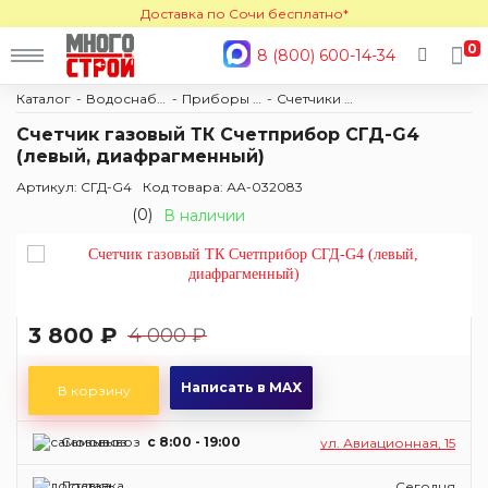
Доставка по Сочи бесплатно*
0
8 (800) 600-14-34
Каталог
Водоснабжение и отопление
Приборы учета
Счетчики газа
Счетчик газовый ТК Счетприбор СГД-G4
(левый, диафрагменный)
Артикул: СГД-G4
Код товара: АА-032083
(0)
В наличии
3 800 ₽
4 000 ₽
Написать в MAX
В корзину
Самовывоз
c 8:00 - 19:00
ул. Авиационная, 15
Доставка
Сегодня