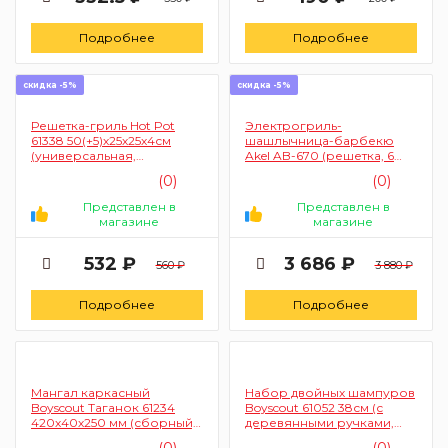
Подробнее
Подробнее
скидка -5%
скидка -5%
Решетка-гриль Hot Pot
Электрогриль-
61338 50(+5)х25х25х4см
шашлычница-барбекю
(универсальная,
Akel AB-670 (решетка, 6
глубокая)
шампуров, съёмный
(0)
(0)
поддон)
Представлен в
Представлен в
магазине
магазине
532 ₽
3 686 ₽
560 ₽
3 880 ₽
Подробнее
Подробнее
Мангал каркасный
Набор двойных шампуров
Boyscout Таганок 61234
Boyscout 61052 38см (с
420х40х250 мм (сборный,
деревянными ручками,
6 шампуров, в чехле)
4шт в упаковке)
(0)
(0)