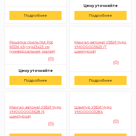
Цену уточняйте
Цену уточняйте
Подробнее
Подробнее
Заказать
Заказать
Решетка-гриль Hot Pot
Мангал-автомат УЗБИ Чудо
61336 43(+4)х23х23 см
УМ000003629 (7
(универсальная, малая)
шампуров)
(0)
(0)
Цену уточняйте
Цену уточняйте
Подробнее
Заказать
Подробнее
Заказать
Мангал-автомат УЗБИ Чудо
Шампур УЗБИ Чудо
УМ0000003628 (5
УМ000003284
шампуров)
(0)
(0)
Цену уточняйте
Цену уточняйте