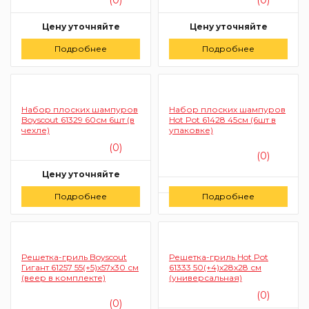
Цену уточняйте
Цену уточняйте
Подробнее
Заказать
Подробнее
Заказать
Набор плоских шампуров
Набор плоских шампуров
Boyscout 61329 60см 6шт (в
Hot Pot 61428 45см (6шт в
чехле)
упаковке)
(0)
(0)
Цену уточняйте
Цену уточняйте
Подробнее
Заказать
Подробнее
Заказать
Решетка-гриль Boyscout
Решетка-гриль Hot Pot
Гигант 61257 55(+5)х57х30 см
61333 50(+4)х28х28 см
(веер в комплекте)
(универсальная)
(0)
(0)