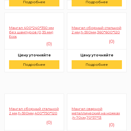
Подробнее
Подробнее
Заказать
Заказать
Мангал 400*240*350 мм
Мангал сборный стальной
без шампуров (0,35 мм)
2 мм,h-590мм,360*600*120
Ecos
(0)
(0)
Цену уточняйте
Цену уточняйте
Подробнее
Заказать
Подробнее
Заказать
Мангал сборный стальной
Мангал сварной
2 мм,h-590мм,400*750*120
металлический на ножках
,h-70см,70*37*13
(0)
(0)