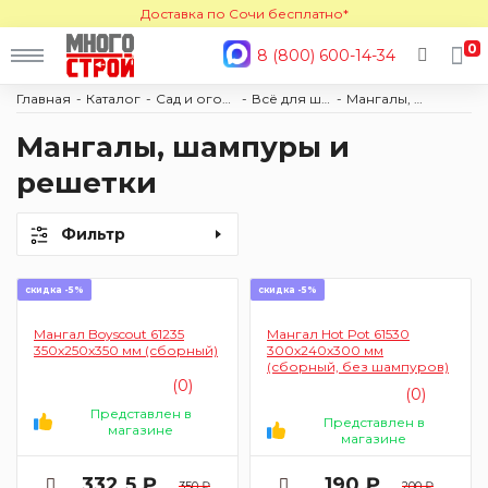
Доставка по Сочи бесплатно*
0
8 (800) 600-14-34
Главная
Каталог
Сад и огород
Всё для шашлыка и барбекю
Мангалы, шампуры и решетки
Мангалы, шампуры и
решетки
Фильтр
скидка -5%
скидка -5%
Мангал Boyscout 61235
Мангал Hot Pot 61530
350х250х350 мм (сборный)
300х240х300 мм
(сборный, без шампуров)
(0)
(0)
Представлен в
Представлен в
магазине
магазине
332.5 ₽
190 ₽
350 ₽
200 ₽