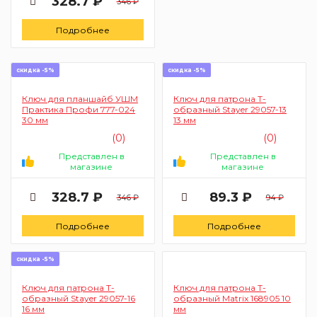
328.7 ₽
346 ₽
Подробнее
скидка -5%
скидка -5%
Ключ для планшайб УШМ
Ключ для патрона T-
Практика Профи 777-024
образный Stayer 29057-13
30 мм
13 мм
(0)
(0)
Представлен в
Представлен в
магазине
магазине
328.7 ₽
89.3 ₽
346 ₽
94 ₽
Подробнее
Подробнее
скидка -5%
Ключ для патрона T-
Ключ для патрона T-
образный Stayer 29057-16
образный Matrix 168905 10
16 мм
мм