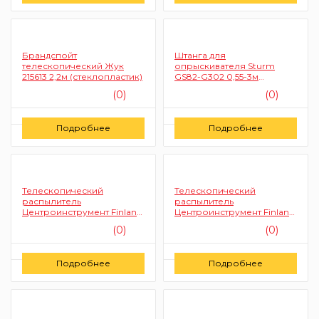
Брандспойт
Штанга для
телескопический Жук
опрыскивателя Sturm
215613 2,2м (стеклопластик)
GS82-G302 0,55-3м
(телескопическая)
(0)
(0)
Цену уточняйте
Цену уточняйте
Подробнее
Подробнее
Заказать
Заказать
Телескопический
Телескопический
распылитель
распылитель
Центроинструмент Finland
Центроинструмент Finland
1821 2,2м
1822 3,0м
(0)
(0)
Цену уточняйте
Цену уточняйте
Подробнее
Подробнее
Заказать
Заказать