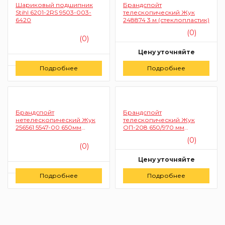
Шариковый подшипник
Брандспойт
Stihl 6201-2RS 9503-003-
телескопический Жук
6420
248874 3 м (стеклопластик)
(0)
(0)
Цену уточняйте
Цену уточняйте
Подробнее
Подробнее
Заказать
Заказать
Брандспойт
Брандспойт
нетелескопический Жук
телескопический Жук
256561 5547-00 650мм
ОП-208 650/970 мм
(стеклопластик, со
(пластик)
(0)
стикером)
(0)
Цену уточняйте
Цену уточняйте
Подробнее
Подробнее
Заказать
Заказать