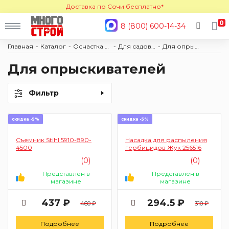
Доставка по Сочи бесплатно*
0
8 (800) 600-14-34
Главная
Каталог
Оснастка и расходные материалы
Для садового инструмента
Для опрыскивателей
Для опрыскивателей
Фильтр
скидка -5%
скидка -5%
Съемник Stihl 5910-890-
Насадка для распыления
4500
гербицидов Жук 256516
(0)
(0)
Представлен в
Представлен в
магазине
магазине
437 ₽
294.5 ₽
460 ₽
310 ₽
Подробнее
Подробнее