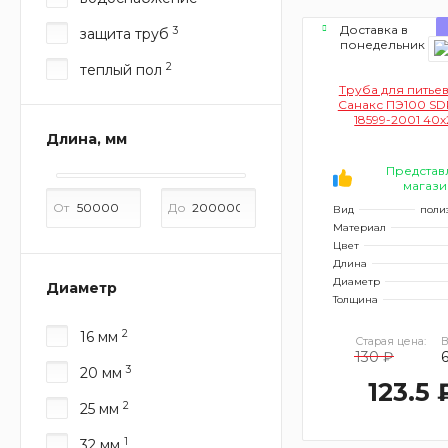
Доставка в
3
защита труб
понедельник
2
теплый пол
Труба для питье
Санакс ПЭ100 SD
18599-2001 40х
Длина, мм
Представ
магази
От
До
Вид
поли
Материал
Цвет
Длина
Диаметр
Диаметр
Толщина
2
16 мм
Старая цена:
В
130 ₽
6
3
20 мм
123.5 
2
25 мм
1
32 мм