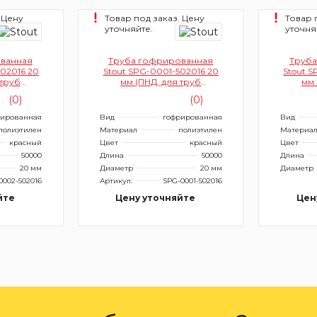
 Цену
Товар под заказ. Цену
Товар 
уточняйте.
уточня
ванная
Труба гофрированная
Труба
02016 20
Stout SPG-0001-502016 20
Stout 
 труб
мм (ПНД, для труб
мм 
мм, цвет
диаметром 14-18 мм, цвет
диамет
(0)
(0)
)
синий)
рированная
Вид
гофрированная
Вид
полиэтилен
Материал
полиэтилен
Материа
красный
Цвет
красный
Цвет
50000
Длина
50000
Длина
20 мм
Диаметр
20 мм
Диаметр
0002-502016
Артикул:
SPG-0001-502016
йте
Цену уточняйте
Цен