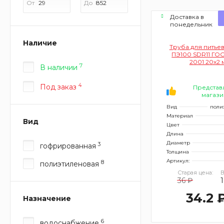
От
До
Доставка в
понедельник
Наличие
Труба для питье
ПЭ100 SDR11 ГОС
2001 20х2 
7
В наличии
4
Под заказ
Представ
магази
Вид
поли
Материал
Вид
Цвет
Длина
Диаметр
3
гофрированная
Толщина
Артикул:
8
полиэтиленовая
Старая цена:
В
36 ₽
1
34.2 
Назначение
6
водоснабжение