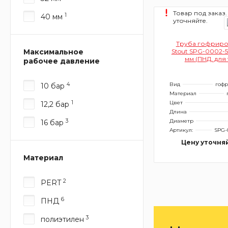
Товар под заказ.
1
40 мм
уточняйте.
Труба гофриро
Максимальное
Stout SPG-0002-5
мм (ПНД, для
рабочее давление
диаметром 14-18 
красный
4
Вид
гоф
10 бар
Материал
1
Цвет
12,2 бар
Длина
3
Диаметр
16 бар
Артикул:
SPG-
Цену уточня
Материал
2
PERT
6
ПНД
3
полиэтилен