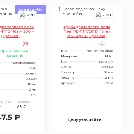
ка в
Товар под заказ. Цену
скидка -5%
ельник
уточняйте.
для теплого пола
Труба для теплого пола
E-RT D=16 мм 200 м
Taen PE-RT 17261 D=16 мм
(красная)
200 м (RTP, красная)
(0)
(0)
Представлен в
Вид
полиэтиленовая
магазине
Материал
PERT
Цвет
красный
полиэтиленовая
Длина
200000
л
PERT
Диаметр
16 мм
красный
Толщина
2 мм
200000
Артикул:
17261
16 мм
2 мм
16*2
я цена:
Выгода:
₽
2.5 ₽
47.5 ₽
Цену уточняйте