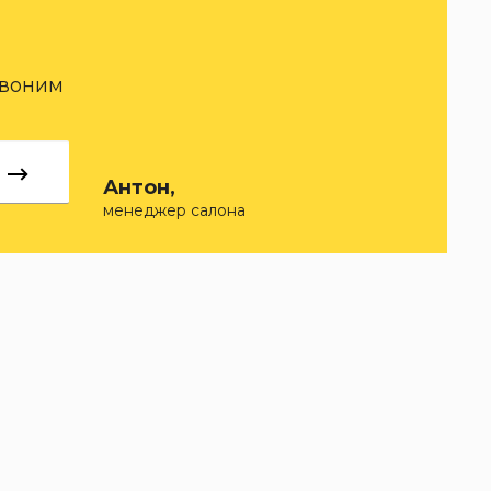
звоним
Антон,
менеджер салона