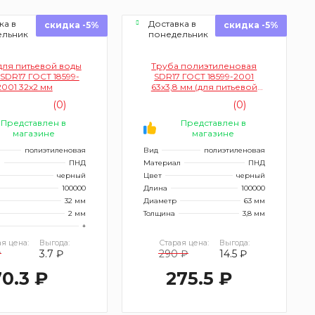
ка в
Доставка в
скидка -5%
скидка -5%
ельник
понедельник
для питьевой воды
Труба полиэтиленовая
SDR17 ГОСТ 18599-
SDR17 ГОСТ 18599-2001
2001 32х2 мм
63х3,8 мм (для питьевой
воды)
(0)
(0)
Представлен в
Представлен в
магазине
магазине
полиэтиленовая
Вид
полиэтиленовая
л
ПНД
Материал
ПНД
черный
Цвет
черный
100000
Длина
100000
32 мм
Диаметр
63 мм
2 мм
Толщина
3,8 мм
+
я цена:
Выгода:
Старая цена:
Выгода:
₽
3.7 ₽
290 ₽
14.5 ₽
70.3 ₽
275.5 ₽