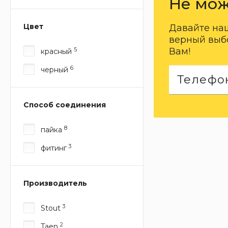
Не мож
Цвет
Давайте на
верный выбо
Вам!
5
красный
6
черный
Способ соединения
8
пайка
3
фитинг
Производитель
3
Stout
2
Taen