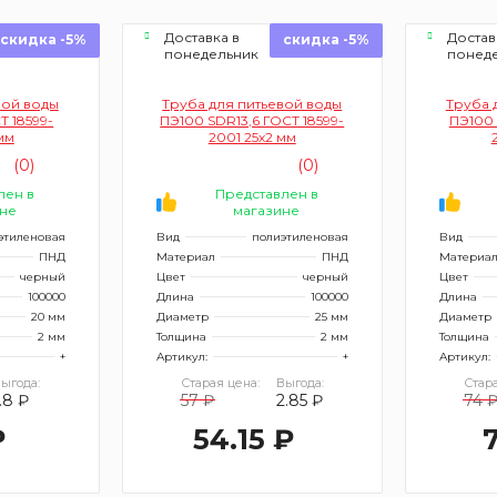
Доставка в
Достав
скидка -5%
скидка -5%
понедельник
понед
вой воды
Труба для питьевой воды
Труба 
Т 18599-
ПЭ100 SDR13,6 ГОСТ 18599-
ПЭ100 
мм
2001 25х2 мм
(0)
(0)
лен в
Представлен в
не
магазине
этиленовая
Вид
полиэтиленовая
Вид
ПНД
Материал
ПНД
Материа
черный
Цвет
черный
Цвет
100000
Длина
100000
Длина
20 мм
Диаметр
25 мм
Диаметр
2 мм
Толщина
2 мм
Толщина
+
Артикул:
+
Артикул:
ыгода:
Старая цена:
Выгода:
Стара
.8 ₽
57 ₽
2.85 ₽
74 
₽
54.15 ₽