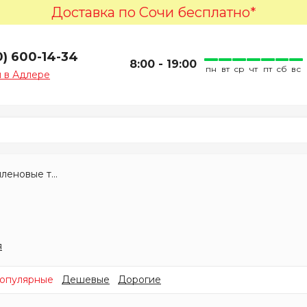
Доставка по Сочи бесплатно*
0) 600-14-34
8:00 - 19:00
пн
вт
ср
чт
пт
сб
вс
 в Адлере
Полиэтиленовые трубы
я
опулярные
Дешевые
Дорогие