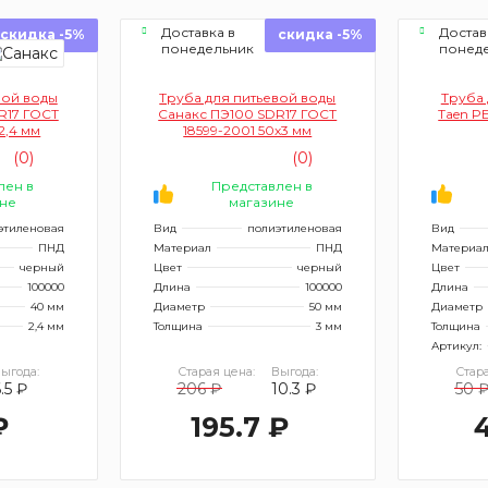
Доставка в
Достав
скидка -5%
скидка -5%
понедельник
понед
вой воды
Труба для питьевой воды
Труба 
R17 ГОСТ
Санакс ПЭ100 SDR17 ГОСТ
Taen P
2,4 мм
18599-2001 50х3 мм
(0)
(0)
лен в
Представлен в
не
магазине
этиленовая
Вид
полиэтиленовая
Вид
ПНД
Материал
ПНД
Материа
черный
Цвет
черный
Цвет
100000
Длина
100000
Длина
40 мм
Диаметр
50 мм
Диаметр
2,4 мм
Толщина
3 мм
Толщина
Артикул:
ыгода:
Старая цена:
Выгода:
Стара
.5 ₽
206 ₽
10.3 ₽
50 
₽
195.7 ₽