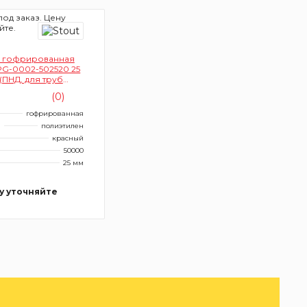
под заказ. Цену
йте.
 гофрированная
SPG-0002-502520 25
(ПНД, для труб
ром 16-22 мм, цвет
(0)
красный)
гофрированная
л
полиэтилен
красный
50000
25 мм
у уточняйте