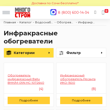
Доставка по Сочи бесплатно*
0
8 (800) 600-14-34
Главная
Каталог
Водоснабжение и отопление
Обогреватели
Инфракрасные обогреватели
Инфракрасные
обогреватели
Категории
Фильтр
Обогреватель
Инфракрасный
инфракрасный Ballu
обогреватель Ресанта
BHH/M-09N HC-1072640
ИКО-1500
(4)
(8)
Цену уточняйте
Цену уточняйте
Подробнее
Подробнее
Заказать
Заказать