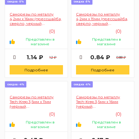
скидка -5%
скидка -5%
Саморезы по металлу
Саморезы по металлу
4,2мм х 16мм (прессшайба,
4,2мм х 19мм (прессшайба,
сверло, черный,
сверло, черный,
фосфатированный)
фосфатированный)
(0)
(0)
Представлен в
Представлен в
магазине
магазине
1.14 ₽
0.84 ₽
1.2 ₽
0.88 ₽
Подробнее
Подробнее
скидка -4%
скидка -6%
Саморезы по металлу
Саморезы по металлу
Tech-Krep 3,5мм х 11мм
Tech-Krep 3,5мм х 16мм
(черный,
(черный,
фосфатированный, LN)
фосфатированный, частый
(0)
(0)
шаг)
Представлен в
Представлен в
магазине
магазине