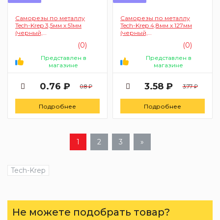
Саморезы по металлу
Саморезы по металлу
Tech-Krep 3,5мм х 51мм
Tech-Krep 4,8мм х 127мм
(черный,
(черный,
фосфатированный, частый
фосфатированный, частый
(0)
(0)
шаг)
шаг)
Представлен в
Представлен в
магазине
магазине
0.76 ₽
3.58 ₽
0.8 ₽
3.77 ₽
Подробнее
Подробнее
1
2
3
»
Tech-Krep
Не можете подобрать товар?