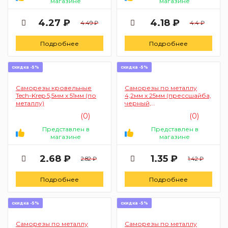
магазине
магазине
4.27 ₽
4.18 ₽
4.49 ₽
4.4 ₽
Подробнее
Подробнее
скидка -5%
скидка -5%
Саморезы кровельные
Саморезы по металлу
Tech-Krep 5,5мм х 51мм (по
4,2мм х 25мм (прессшайба,
металлу)
черный,
фосфатированный)
(0)
(0)
Представлен в
Представлен в
магазине
магазине
2.68 ₽
1.35 ₽
2.82 ₽
1.42 ₽
Подробнее
Подробнее
скидка -5%
скидка -5%
Саморезы по металлу
Саморезы по металлу