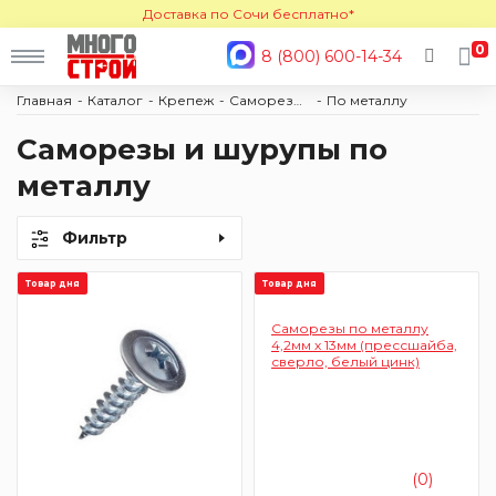
Доставка по Сочи бесплатно*
0
8 (800) 600-14-34
Главная
Каталог
Крепеж
Саморезы и шурупы
По металлу
Саморезы и шурупы по
металлу
Фильтр
Товар дня
Товар дня
Саморезы по металлу
4,2мм х 13мм (прессшайба,
сверло, белый цинк)
(0)