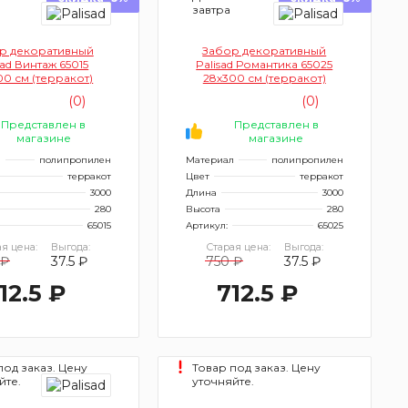
завтра
р декоративный
Забор декоративный
sad Винтаж 65015
Palisad Романтика 65025
00 см (терракот)
28х300 см (терракот)
(0)
(0)
Представлен в
Представлен в
магазине
магазине
л
полипропилен
Материал
полипропилен
терракот
Цвет
терракот
3000
Длина
3000
280
Высота
280
65015
Артикул:
65025
я цена:
Выгода:
Старая цена:
Выгода:
 ₽
37.5 ₽
750 ₽
37.5 ₽
12.5 ₽
712.5 ₽
под заказ. Цену
Товар под заказ. Цену
йте.
уточняйте.