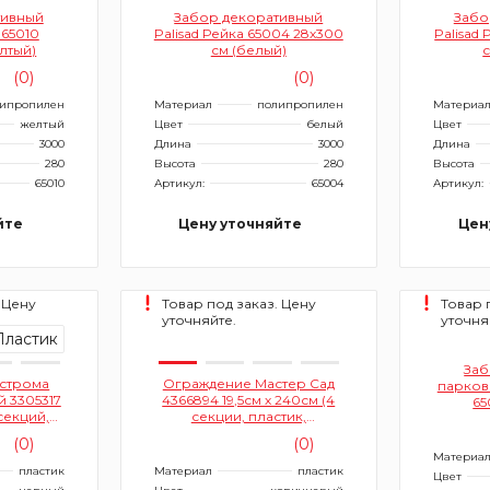
тивный
Забор декоративный
Забо
 65010
Palisad Рейка 65004 28х300
Palisad
лтый)
см (белый)
(0)
(0)
ипропилен
Материал
полипропилен
Материа
желтый
Цвет
белый
Цвет
3000
Длина
3000
Длина
280
Высота
280
Высота
65010
Артикул:
65004
Артикул:
йте
Цену уточняйте
Цен
 Цену
Товар под заказ. Цену
Товар 
уточняйте.
уточня
Заб
строма
Ограждение Мастер Сад
парков
 3305317
4366894 19,5см х 240см (4
65
 секций,
секции, пластик,
ный)
коричневый)
(0)
(0)
Материа
пластик
Материал
пластик
Цвет