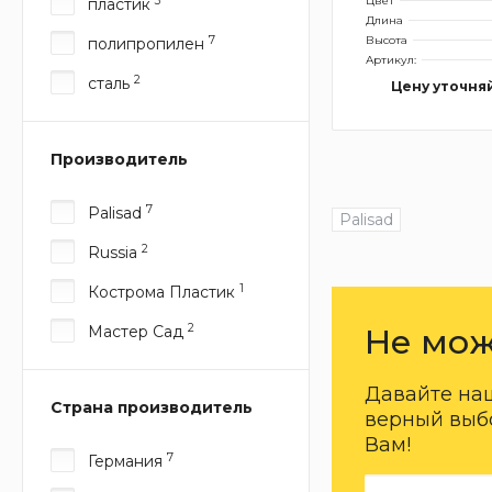
3
Цвет
пластик
Длина
7
Высота
полипропилен
Артикул:
2
сталь
Цену уточня
Производитель
7
Palisad
Palisad
2
Russia
1
Кострома Пластик
2
Мастер Сад
Не мож
Давайте на
Страна производитель
верный выбо
Вам!
7
Германия