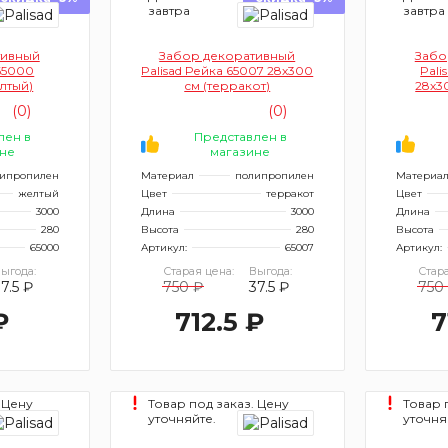
завтра
завтра
тивный
Забор декоративный
Забо
 65000
Palisad Рейка 65007 28х300
Pali
лтый)
см (терракот)
28х3
(0)
(0)
лен в
Представлен в
не
магазине
ипропилен
Материал
полипропилен
Материа
желтый
Цвет
терракот
Цвет
3000
Длина
3000
Длина
280
Высота
280
Высота
65000
Артикул:
65007
Артикул:
ыгода:
Старая цена:
Выгода:
Стара
7.5 ₽
750 ₽
37.5 ₽
750
₽
712.5 ₽
7
 Цену
Товар под заказ. Цену
Товар 
уточняйте.
уточня