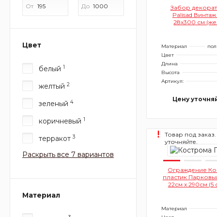
От
До
Забор декора
Palisad Винтаж
28х300 см (же
Цвет
Материал
пол
Цвет
Длина
1
белый
Высота
Артикул:
2
желтый
Цену уточня
4
зеленый
1
коричневый
Товар под заказ.
3
терракот
уточняйте.
Раскрыть все 7 вариантов
Ограждение Ко
пластик Парковый
22см х 290см (5
пластик, чер
Материал
Материал