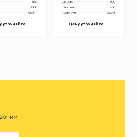
850
Длина
900
1000
Высота
700
65044
Артикул:
65043
у уточняйте
Цену уточняйте
звоним