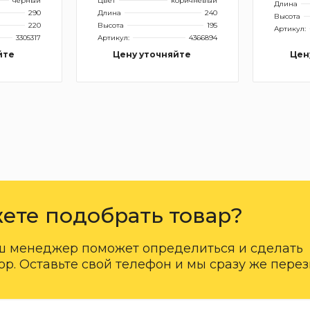
черный
Цвет
коричневый
Длина
290
Длина
240
Высота
220
Высота
195
Артикул:
3305317
Артикул:
4366894
йте
Цену уточняйте
Цен
ете подобрать товар?
ш менеджер поможет определиться и сделать
р. Оставьте свой телефон и мы сразу же пере