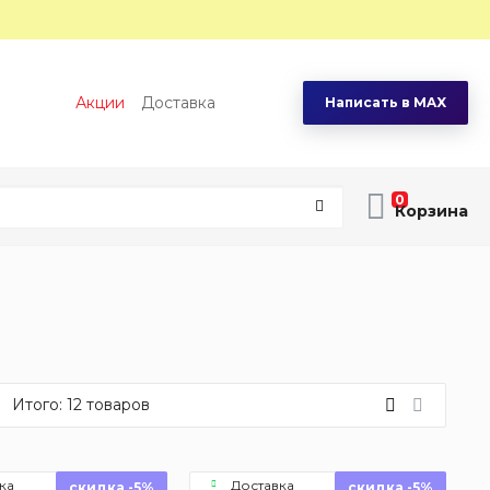
Акции
Доставка
Написать в MAX
0
Итого:
12
товаров
ка
Доставка
скидка -5%
скидка -5%