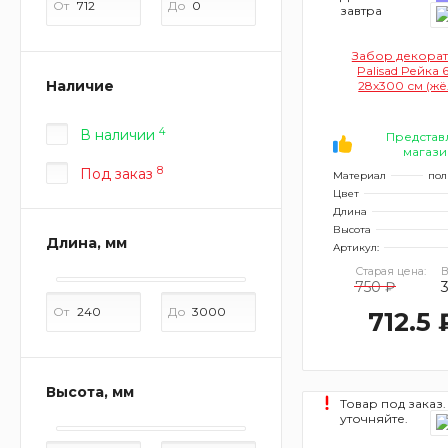
От
До
завтра
Забор декора
Palisad Рейка
Наличие
28х300 см (жё
4
В наличии
Представ
магази
8
Под заказ
Материал
пол
Цвет
Длина
Высота
Длина, мм
Артикул:
Старая цена:
В
750 ₽
3
От
До
712.5 
Высота, мм
Товар под заказ.
уточняйте.