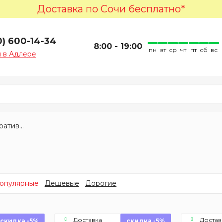
Доставка по Сочи бесплатно*
0) 600-14-34
8:00 - 19:00
пн
вт
ср
чт
пт
сб
вс
 в Адлере
Заборы декоративные
опулярные
Дешевые
Дорогие
Доставка
Достав
скидка -5%
скидка -5%