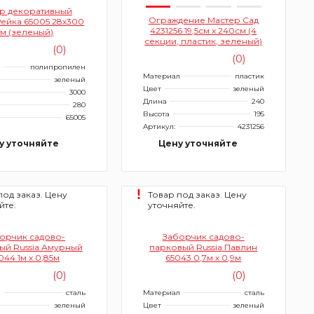
р декоративный
Ограждение Мастер Сад
 Рейка 65005 28х300
4231256 19,5см х 240см (4
см (зеленый)
секции, пластик, зеленый)
(0)
(0)
л
полипропилен
Материал
пластик
зеленый
Цвет
зеленый
3000
Длина
240
280
Высота
195
65005
Артикул:
4231256
у уточняйте
Цену уточняйте
под заказ. Цену
Товар под заказ. Цену
йте.
уточняйте.
орчик садово-
Заборчик садово-
ый Russia Амурный
парковый Russia Павлин
044 1м х 0,85м
65043 0,7м х 0,9м
(0)
(0)
л
сталь
Материал
сталь
зеленый
Цвет
зеленый