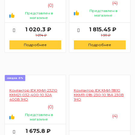
(4)
(0)
Представлен в
Представлен в
магазине
магазине
1 020.3 ₽
1 815.45 ₽
1 074 ₽
1 911 ₽
Подробнее
Подробнее
скидка -5%
Контактор IEK КМИ-23210
Контактор IEK КМИ-11810
ККМ21-032-400-10 32А
ККМ11-018-230-10 18А 230В
400В 1НО
1НО
(0)
Представлен в
(4)
магазине
1 675.8 ₽