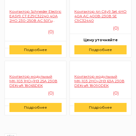
Контактор Schneider Electric
Контактор 4п City9 Set 4НО
EASY9 СТ EZ9C32240 40А
40А AC 400В-230В SE
2НО 230-250В АС 50Гц
C9C32440
(модульный)
(0)
(0)
Цену уточняйте
Цену уточняйте
Подробнее
Подробнее
Заказать
Заказать
Контактор модульный
Контактор модульный
МК-103 1НО+1НЗ 25А 230В
МК-103 2НО+2НЗ 63А 230В
DEKraft 18065DEK
DEKraft 18090DEK
(0)
(0)
Цену уточняйте
Цену уточняйте
Подробнее
Подробнее
Заказать
Заказать