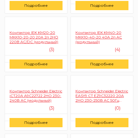
Цену уточняйте
Подробнее
Заказать
Подробнее
Заказать
Контактор IEK KM20-20
Контактор IEK KM40-20
МКК10-20-20 20A 2п 2HO
МКК10-40-20 40A 2п АС
220B АС/DC (модульный)
(модульный)
(3)
(4)
Цену уточняйте
Цену уточняйте
Подробнее
Подробнее
Заказать
Заказать
Контактор Schneider Electric
Контактор Schneider Electric
iCT20А А9С22722 2НО 230-
EASY9 СТ EZ9C32220 20А
240В АС (модульный)
2НО 230-250В АС 50Гц
(модульный)
(3)
(0)
Цену уточняйте
Цену уточняйте
Подробнее
Подробнее
Заказать
Заказать