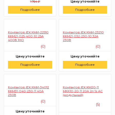
Цену уточняйте
1 764 ₽
Подробнее
Подробнее
Заказать
Контактор IEK КМИ-22510
Контактор IEK КМИ-23210
ККМ21-025-400-10 25А
ККМ21-032-230-10 32А
400В 1НО
230В
(0)
(0)
Цену уточняйте
Цену уточняйте
Подробнее
Заказать
Подробнее
Заказать
Контактор IEK КМИ-34012
Контактор IEK KM20-11
ККМ31-040-230-11 40А
МКК10-20-11 20A 2п 1з АС
230В
(модульный)
(0)
(5)
Цену уточняйте