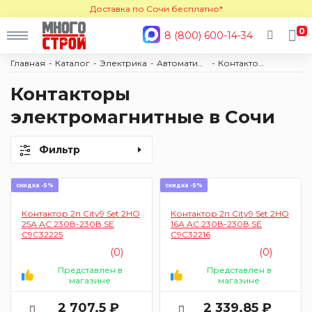
Доставка по Сочи бесплатно*
0
8 (800) 600-14-34
Главная
Каталог
Электрика
Автоматизация
Контакторы
Контакторы
электромагнитные в Сочи
Фильтр
скидка -5%
скидка -5%
Контактор 2п City9 Set 2НО
Контактор 2п City9 Set 2НО
25А AC 230В-230В SE
16А AC 230В-230В SE
C9C32225
C9C32216
(0)
(0)
Представлен в
Представлен в
магазине
магазине
2 707.5 ₽
2 339.85 ₽