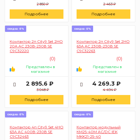
2 850 ₽
2 463 ₽
Подробнее
Подробнее
скидка -5%
скидка -5%
Контактор 2п City9 Set 2НО
Контактор 2п City9 Set 2НО
20А AC 230В-230В SE
63А AC 230В-230В SE
C9C32220
C9C32263
(0)
(0)
Представлен в
Представлен в
магазине
магазине
2 895.6 ₽
4 269.3 ₽
3 048 ₽
4 494 ₽
Подробнее
Подробнее
скидка -5%
скидка -5%
Контактор 4п City9 Set 4НО
Контактор модульный
63А AC 400В-230В SE
КМ25-40М AC/DC IEK
C9C32463
MKK21-25-40