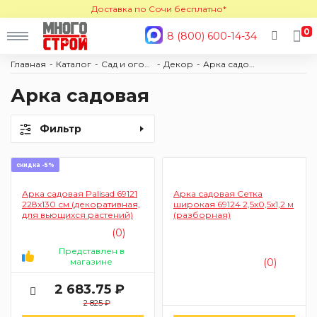
Доставка по Сочи бесплатно*
0
8 (800) 600-14-34
Главная
Каталог
Сад и огород
Декор
Арка садовая
Арка садовая
Фильтр
скидка -5%
Арка садовая Palisad 69121
Арка садовая Сетка
228х130 см (декоративная,
широкая 69124 2,5х0,5х1,2 м
для вьющихся растений)
(разборная)
(0)
Представлен в
магазине
(0)
2 683.75 ₽
2 825 ₽