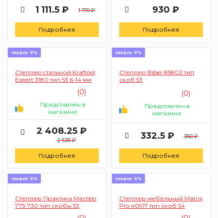
1 111.5 ₽
930 ₽
1 170 ₽
Подробнее
Подробнее
скидка -5%
скидка -5%
Степлер cтальной Kraftool
Степлер Biber 85802 тип
Expert 3180 тип 53 6-14 мм
скоб 53
(0)
(0)
Представлен в
Представлен в
магазине
магазине
2 408.25 ₽
332.5 ₽
350 ₽
2 535 ₽
Подробнее
Подробнее
скидка -5%
скидка -5%
Степлер Практика Мастер
Степлер мебельный Matrix
775-730 тип скобы 53
Pro 40917 тип скоб 54
(0)
(0)