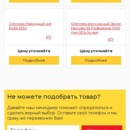
Заказать
Степлер Народный хит
Степлер рессорный Stayer
БЦМ 2334
Hercules-53 Professional 31519
(тип 53 6-14 мм)
(0)
(0)
Цену уточняйте
Цену уточняйте
Подробнее
Заказать
Подробнее
Заказать
Не можете подобрать товар?
Давайте наш менеджер поможет определиться и
сделать верный выбор. Оставьте свой телефон и мы
сразу же перезвоним Вам!