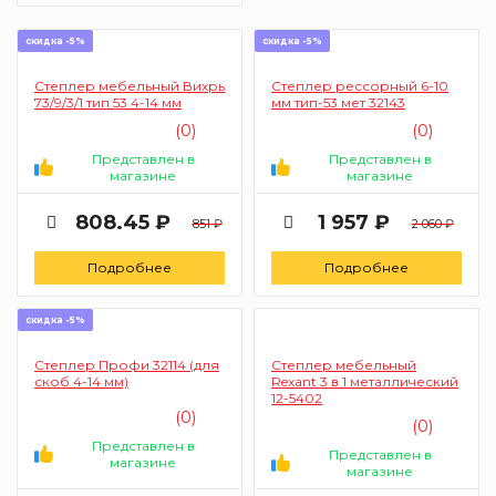
скидка -5%
скидка -5%
Степлер мебельный Вихрь
Степлер рессорный 6-10
73/9/3/1 тип 53 4-14 мм
мм тип-53 мет 32143
(0)
(0)
Представлен в
Представлен в
магазине
магазине
808.45 ₽
1 957 ₽
851 ₽
2 060 ₽
Подробнее
Подробнее
скидка -5%
Степлер Профи 32114 (для
Степлер мебельный
скоб 4-14 мм)
Rexant 3 в 1 металлический
12-5402
(0)
(0)
Представлен в
Представлен в
магазине
магазине