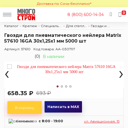
Доставка по Сочи бесплатно*
0
8 (800) 600-14-34
Каталог
Крепеж
Специальный крепеж
Для степлеров и заклепочников
Гвозди и штифты для степлеров
Гвозди для пневматического нейлера Matrix
57610 16GA 30х1,25х1 мм 5000 шт
Артикул: 57610
Код товара: АА-030797
(0)
В наличии
‹
›
658.35 ₽
693 ₽
Написать в MAX
В корзину
Самовывоз
c 8:00 - 19:00
ул. Авиационная, 15