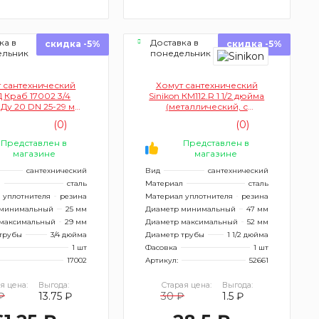
ка в
Доставка в
скидка -5%
скидка -5%
ельник
понедельник
 сантехнический
Хомут сантехнический
 Краб 17002 3/4
Sinikon КМ112.R 1 1/2 дюйма
Ду 20 DN 25-29 мм
(металлический, с
мм (ремонтный)
дюбелем)
(0)
(0)
Представлен в
Представлен в
магазине
магазине
сантехнический
Вид
сантехнический
л
сталь
Материал
сталь
 уплотнителя
резина
Материал уплотнителя
резина
 минимальный
25 мм
Диаметр минимальный
47 мм
максимальный
29 мм
Диаметр максимальный
52 мм
трубы
3/4 дюйма
Диаметр трубы
1 1/2 дюйма
1 шт
Фасовка
1 шт
17002
Артикул:
52661
я цена:
Выгода:
Старая цена:
Выгода:
₽
13.75 ₽
30 ₽
1.5 ₽