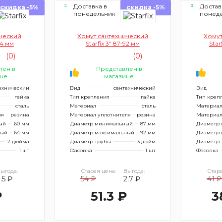
Доставка в
Достав
скидка -5%
скидка -5%
понедельник
понед
ический
Хомут сантехнический
Хомут
64 мм
Starfix 3" 87-92 мм
Star
(0)
(0)
лен в
Представлен в
не
магазине
ехнический
Вид
сантехнический
Вид
гайка
Тип крепления
гайка
Тип креп
сталь
Материал
сталь
Материа
ля
резина
Материал уплотнителя
резина
Материал
ый
60 мм
Диаметр минимальный
87 мм
Диаметр
ный
64 мм
Диаметр максимальный
92 мм
Диаметр 
2 дюйма
Диаметр трубы
3 дюйм
Диаметр 
1 шт
Фасовка
1 шт
Фасовка
ыгода:
Старая цена:
Выгода:
Стара
.5 ₽
54 ₽
2.7 ₽
41 ₽
₽
51.3 ₽
3