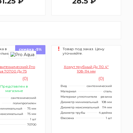
61.25 ₽
28.5 ₽
ка в
Товар под заказ. Цену
скидка -5%
ельник
уточняйте.
антехнический Pro
Хомут трубный Ду 110 4"
ua 70700 Ду 75
108-114 мм
(0)
(0)
Представлен в
Вид
сантехнический
магазине
Материал
сталь
Материал уплотнителя
резина
сантехнический
Диаметр минимальный
108 мм
л
полипропилен
Диаметр максимальный
114 мм
 минимальный
75 мм
Диаметр трубы
4 дюйма
максимальный
75 мм
Фасовка
1 шт
1 шт
70700