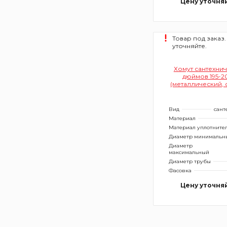
Цену уточня
Товар под заказ.
уточняйте.
Хомут сантехнич
дюймов 195-2
(металлический, 
Вид
сант
Материал
Материал уплотните
Диаметр минимальн
Диаметр
максимальный
Диаметр трубы
Фасовка
Цену уточня