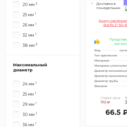
Доставка в
2
20 мм
понедельник
1
25 мм
Хомут сантехн
1
26 мм
Starfix 2" 60-
1
32 мм
Представ
магази
3
38 мм
Вид
сант
Тип крепления
Материал
Максимальный
Материал уплотните
диаметр
Диаметр минимальн
Диаметр максималь
Диаметр трубы
1
24 мм
Фасовка
1
25 мм
Старая цена:
В
70 ₽
3
1
29 мм
66.5 
1
30 мм
1
36 мм