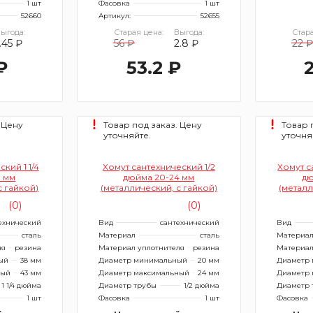
1 шт
Фасовка
1 шт
52660
Артикул:
52655
ыгода:
Старая цена:
Выгода:
Стара
.45 ₽
56 ₽
2.8 ₽
22 
₽
53.2 ₽
 Цену
Товар под заказ. Цену
Товар 
уточняйте.
уточня
кий 1 1/4
Хомут сантехнический 1/2
Хомут с
3 мм
дюйма 20-24 мм
дю
с гайкой)
(металлический, с гайкой)
(металл
(0)
(0)
ехнический
Вид
сантехнический
Вид
сталь
Материал
сталь
Материа
ля
резина
Материал уплотнителя
резина
Материал
ый
38 мм
Диаметр минимальный
20 мм
Диаметр
ный
43 мм
Диаметр максимальный
24 мм
Диаметр 
1 1/4 дюйма
Диаметр трубы
1/2 дюйма
Диаметр 
1 шт
Фасовка
1 шт
Фасовка