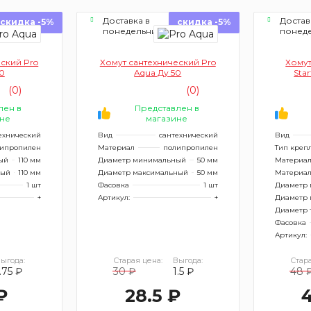
Доставка в
Достав
скидка -5%
скидка -5%
понедельник
понед
ский Pro
Хомут сантехнический Pro
Хомут
10
Aqua Ду 50
Star
(0)
(0)
лен в
Представлен в
не
магазине
ехнический
Вид
сантехнический
Вид
ипропилен
Материал
полипропилен
Тип креп
ый
110 мм
Диаметр минимальный
50 мм
Материа
ный
110 мм
Диаметр максимальный
50 мм
Материал
1 шт
Фасовка
1 шт
Диаметр
+
Артикул:
+
Диаметр 
Диаметр 
Фасовка
Артикул:
ыгода:
Старая цена:
Выгода:
Стара
.75 ₽
30 ₽
1.5 ₽
48 
₽
28.5 ₽
4