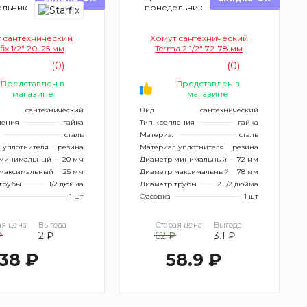
ельник
понедельник
 сантехнический
Хомут сантехнический
fix 1/2" 20-25 мм
Terma 2 1/2" 72-78 мм
(0)
(0)
Представлен в
Представлен в
магазине
магазине
сантехнический
Вид
сантехнический
ления
гайка
Тип крепления
гайка
л
сталь
Материал
сталь
 уплотнителя
резина
Материал уплотнителя
резина
 минимальный
20 мм
Диаметр минимальный
72 мм
максимальный
25 мм
Диаметр максимальный
78 мм
трубы
1/2 дюйма
Диаметр трубы
2 1/2 дюйма
1 шт
Фасовка
1 шт
я цена:
Выгода:
Старая цена:
Выгода:
₽
2 ₽
62 ₽
3.1 ₽
38 ₽
58.9 ₽