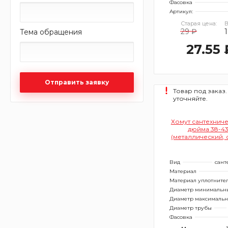
Фасовка
Артикул:
Старая цена:
В
29 ₽
1
Тема обращения
27.55 
Отправить заявку
Товар под заказ.
уточняйте.
Хомут сантехничес
дюйма 38-4
(металлический, 
Вид
сант
Материал
Материал уплотните
Диаметр минимальн
Диаметр максималь
Диаметр трубы
Фасовка