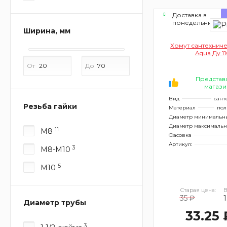
Доставка в
понедельник
Ширина, мм
Хомут сантехниче
Aqua Ду 1
От
До
Представ
магази
Вид
сант
Резьба гайки
Материал
пол
Диаметр минимальн
Диаметр максималь
11
M8
Фасовка
Артикул:
3
M8-M10
5
M10
Старая цена:
В
35 ₽
1
Диаметр трубы
33.25 
3