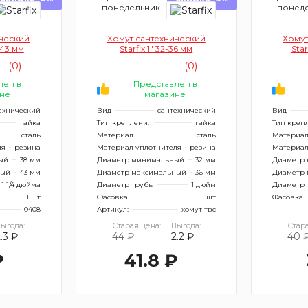
понедельник
понед
ический
Хомут сантехнический
Хомут
8-43 мм
Starfix 1" 32-36 мм
Star
(0)
(0)
лен в
Представлен в
не
магазине
ехнический
Вид
сантехнический
Вид
гайка
Тип крепления
гайка
Тип креп
сталь
Материал
сталь
Материа
ля
резина
Материал уплотнителя
резина
Материал
ый
38 мм
Диаметр минимальный
32 мм
Диаметр
ный
43 мм
Диаметр максимальный
36 мм
Диаметр 
1 1/4 дюйма
Диаметр трубы
1 дюйм
Диаметр 
1 шт
Фасовка
1 шт
Фасовка
0408
Артикул:
хомут твс
ыгода:
Старая цена:
Выгода:
Стара
.3 ₽
44 ₽
2.2 ₽
40 
₽
41.8 ₽