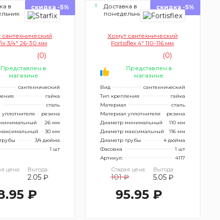
ка в
Доставка в
скидка -5%
скидка -5%
ельник
понедельник
 сантехнический
Хомут сантехнический
fix 3/4" 26-30 мм
Fortisflex 4" 110-116 мм
(0)
(0)
Представлен в
Представлен в
магазине
магазине
сантехнический
Вид
сантехнический
ления
гайка
Тип крепления
гайка
л
сталь
Материал
сталь
 уплотнителя
резина
Материал уплотнителя
резина
 минимальный
26 мм
Диаметр минимальный
110 мм
максимальный
30 мм
Диаметр максимальный
116 мм
трубы
3/4 дюйма
Диаметр трубы
4 дюйма
1 шт
Фасовка
1 шт
Артикул:
4117
я цена:
Выгода:
Старая цена:
Выгода:
2.05 ₽
101 ₽
5.05 ₽
8.95 ₽
95.95 ₽