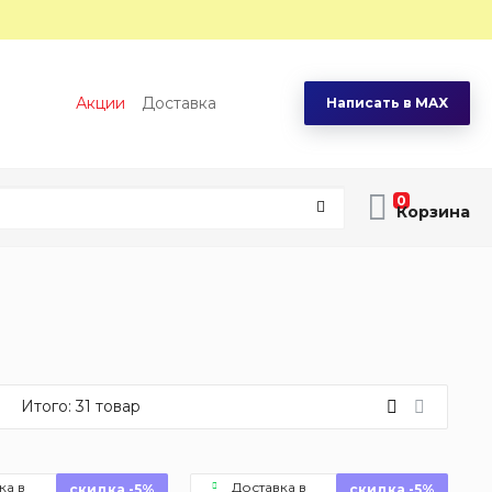
Акции
Доставка
Написать в MAX
0
Итого:
31
товар
ка в
Доставка в
скидка -5%
скидка -5%