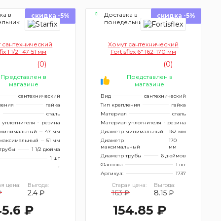
ка в
Доставка в
скидка -5%
скидка -5%
ельник
понедельник
 сантехнический
Хомут сантехнический
fix 1 1/2" 47-51 мм
Fortisflex 6" 162-170 мм
(0)
(0)
Представлен в
Представлен в
магазине
магазине
сантехнический
Вид
сантехнический
ления
гайка
Тип крепления
гайка
л
сталь
Материал
сталь
 уплотнителя
резина
Материал уплотнителя
резина
 минимальный
47 мм
Диаметр минимальный
162 мм
максимальный
51 мм
Диаметр
170
максимальный
мм
трубы
1 1/2 дюйма
Диаметр трубы
6 дюймов
1 шт
Фасовка
1 шт
+
Артикул:
1737
я цена:
Выгода:
Старая цена:
Выгода:
₽
2.4 ₽
163 ₽
8.15 ₽
5.6 ₽
154.85 ₽