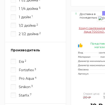
1 1/2 дюйма
5
1 1/4 дюйма
Доставка в
1
1 дюйм
понедельник
2
1/2 дюйма
Хомут сантехниче
Aqua 700040 
2
2 1/2 дюйма
Представ
магази
Производитель
Вид
сант
Материал
пол
2
Era
Диаметр минимальн
Диаметр максималь
3
Fortisflex
Фасовка
Артикул:
4
Pro Aqua
3
Sinikon
Старая цена:
В
7
Starfix
20 ₽
1