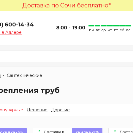
Доставка по Сочи бесплатно*
0) 600-14-34
8:00 - 19:00
пн
вт
ср
чт
пт
сб
вс
 в Адлере
ы
Сантехнические
репления труб
опулярные
Дешевые
Дорогие
Доставка в
Достав
скидка -5%
скидка -5%