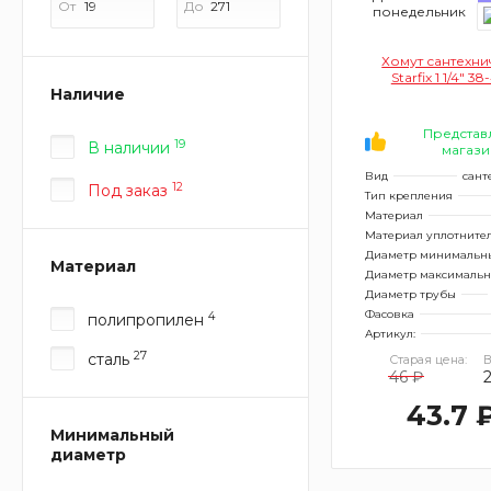
От
До
понедельник
Хомут сантехн
Starfix 1 1/4" 3
Наличие
Представ
19
В наличии
магази
Вид
сант
12
Под заказ
Тип крепления
Материал
Материал уплотните
Диаметр минимальн
Материал
Диаметр максималь
Диаметр трубы
Фасовка
4
полипропилен
Артикул:
27
сталь
Старая цена:
В
46 ₽
2
43.7 
Минимальный
диаметр