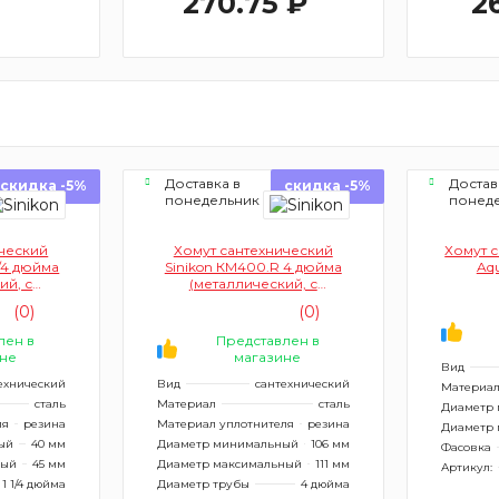
270.75 ₽
2
Доставка в
Достав
скидка -5%
скидка -5%
понедельник
понед
ический
Хомут сантехнический
Хомут с
1/4 дюйма
Sinikon КМ400.R 4 дюйма
Aq
ий, с
(металлический, с
)
дюбелем)
(0)
(0)
лен в
Представлен в
не
магазине
Вид
ехнический
Вид
сантехнический
Материа
сталь
Материал
сталь
Диаметр
ля
резина
Материал уплотнителя
резина
Диаметр 
ый
40 мм
Диаметр минимальный
106 мм
Фасовка
ный
45 мм
Диаметр максимальный
111 мм
Артикул:
1 1/4 дюйма
Диаметр трубы
4 дюйма