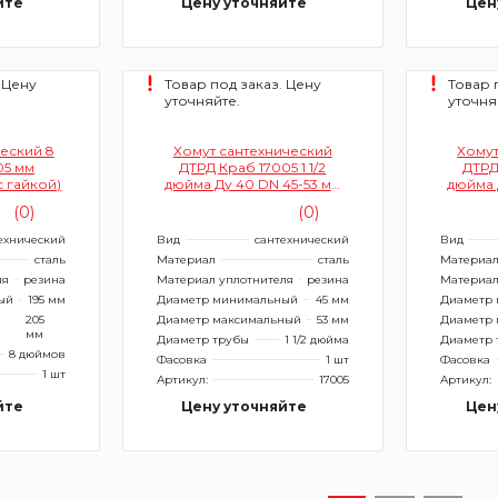
йте
Цену уточняйте
Цен
 Цену
Товар под заказ. Цену
Товар 
уточняйте.
уточня
еский 8
Хомут сантехнический
Хомут
05 мм
ДТРД Краб 17005 1 1/2
ДТРД 
с гайкой)
дюйма Ду 40 DN 45-53 мм
дюйма 
70 мм (ремонтный)
70 
(0)
(0)
ехнический
Вид
сантехнический
Вид
сталь
Материал
сталь
Материа
ля
резина
Материал уплотнителя
резина
Материал
ый
195 мм
Диаметр минимальный
45 мм
Диаметр
205
Диаметр максимальный
53 мм
Диаметр 
мм
Диаметр трубы
1 1/2 дюйма
Диаметр 
8 дюймов
Фасовка
1 шт
Фасовка
1 шт
Артикул:
17005
Артикул:
йте
Цену уточняйте
Цен