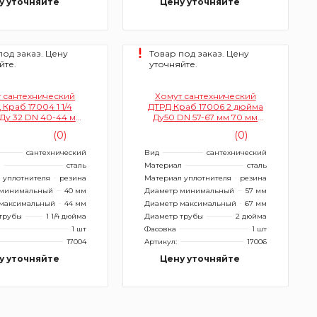
у уточняйте
Цену уточняйте
под заказ. Цену
Товар под заказ. Цену
йте.
уточняйте.
 сантехнический
Хомут сантехнический
Краб 17004 1 1/4
ДТРД Краб 17006 2 дюйма
Ду 32 DN 40-44 мм
Ду50 DN 57-67 мм 70 мм
мм (ремонтный)
(ремонтный)
(0)
(0)
сантехнический
Вид
сантехнический
л
сталь
Материал
сталь
 уплотнителя
резина
Материал уплотнителя
резина
 минимальный
40 мм
Диаметр минимальный
57 мм
максимальный
44 мм
Диаметр максимальный
67 мм
трубы
1 1/4 дюйма
Диаметр трубы
2 дюйма
1 шт
Фасовка
1 шт
17004
Артикул:
17006
у уточняйте
Цену уточняйте