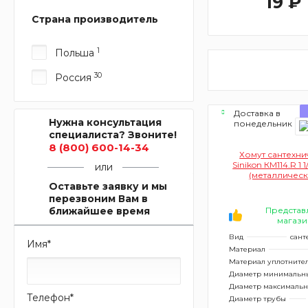
19 ₽
Страна производитель
1
Польша
30
Россия
Доставка в
Нужна консультация
понедельник
специалиста? Звоните!
8 (800) 600-14-34
Хомут сантехн
Sinikon КМ114.R 1 
или
(металлическ
Оставьте заявку и мы
дюбелем
перезвоним Вам в
ближайшее время
Представ
магази
Вид
сант
Имя
*
Материал
Материал уплотните
Диаметр минимальн
Диаметр максималь
Телефон
*
Диаметр трубы