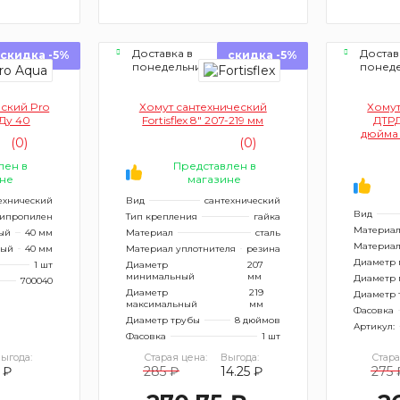
Доставка в
Достав
скидка -5%
скидка -5%
понедельник
понед
ский Pro
Хомут сантехнический
Хомут
Ду 40
Fortisflex 8" 207-219 мм
ДТРД
дюйма 
(0)
(0)
70 
лен в
Представлен в
не
магазине
ехнический
Вид
сантехнический
Вид
ипропилен
Тип крепления
гайка
Материа
ый
40 мм
Материал
сталь
Материал
ный
40 мм
Материал уплотнителя
резина
Диаметр
1 шт
Диаметр
207
минимальный
мм
Диаметр 
700040
Диаметр
219
Диаметр 
максимальный
мм
Фасовка
Диаметр трубы
8 дюймов
Артикул:
Фасовка
1 шт
ыгода:
Старая цена:
Выгода:
Стара
 ₽
285 ₽
14.25 ₽
275 