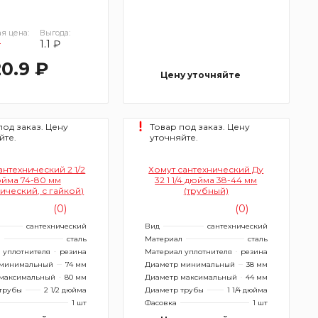
я цена:
Выгода:
₽
1.1 ₽
20.9 ₽
Цену уточняйте
под заказ. Цену
Товар под заказ. Цену
йте.
уточняйте.
антехнический 2 1/2
Хомут сантехнический Ду
йма 74-80 мм
32 1 1/4 дюйма 38-44 мм
ический, с гайкой)
(трубный)
(0)
(0)
сантехнический
Вид
сантехнический
л
сталь
Материал
сталь
 уплотнителя
резина
Материал уплотнителя
резина
 минимальный
74 мм
Диаметр минимальный
38 мм
максимальный
80 мм
Диаметр максимальный
44 мм
трубы
2 1/2 дюйма
Диаметр трубы
1 1/4 дюйма
1 шт
Фасовка
1 шт