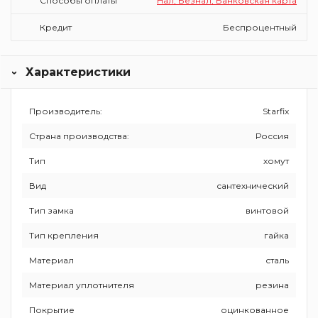
Способы оплаты
Нал, Безнал, Банковская карта
Кредит
Беспроцентный
Характеристики
Производитель:
Starfix
Страна производства:
Россия
Тип
хомут
Вид
сантехнический
Тип замка
винтовой
Тип крепления
гайка
Материал
сталь
Материал уплотнителя
резина
Покрытие
оцинкованное