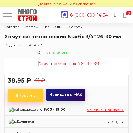
Доставка по Сочи бесплатно*
0
8 (800) 600-14-34
Каталог
Крепеж
Специальный крепеж
Хомуты
Хомут сантехнический Starfix 3/4" 26-30 мм
Код товара: В08028
(0)
В наличии
38.95 ₽
41 ₽
Написать в MAX
В корзину
Самовывоз
c 8:00 - 19:00
ул. Авиационная, 15
Доставка
Сегодня