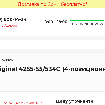
Доставка по Сочи бесплатно*
0) 600-14-34
8:00 - 19:00
пн
вт
ср
чт
пт
сб
вс
 в Адлере
Пистолеты поливочные
ginal 4255-55/534C (4-позицион
Цену уточняйте