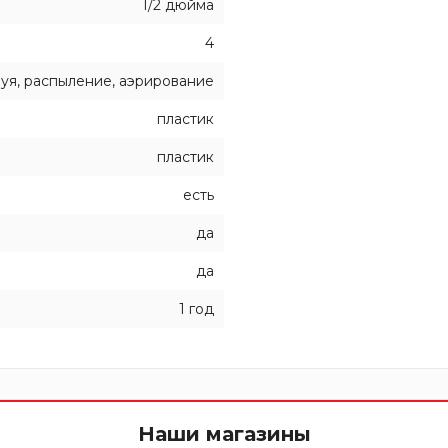
1/2 дюйма
4
руя, распыление, аэрирование
пластик
пластик
есть
да
да
1 год
Наши магазины