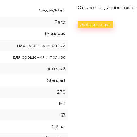
Отзывов на данный товар п
4255-55/534C
Raco
Добавить отзыв
Германия
пистолет поливочный
для орошения и полива
зелёный
Standart
270
150
63
0,21 кг