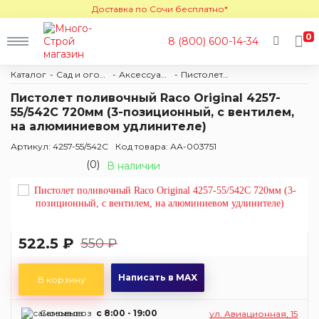
Доставка по Сочи бесплатно*
0
8 (800) 600-14-34
Каталог
Сад и огород
Аксессуары для полива
Пистолеты поливочные
Пистолет поливочный Raco Original 4257-
55/542С 720мм (3-позиционный, с вентилем,
на алюминиевом удлинителе)
Артикул: 4257-55/542С
Код товара: АА-003751
(0)
В наличии
522.5 ₽
550 ₽
Написать в MAX
В корзину
Самовывоз
c 8:00 - 19:00
ул. Авиационная, 15