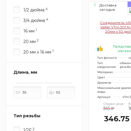
Доставка
4
1/2 дюйма
сегодня
4
3/4 дюйма
Соединитель о
Valtec VTm.301.
1
16 мм
20мм х 1/2 дю
переходом на н
резьбу)
2
20 мм
Представ
магази
1
20 мм x 16 мм
Тип фитинга
с
Тип
обжим
соединения
резьб
Длина, мм
Материал
Цвет
Диаметр
Максимальное давле
воды
От
До
Артикул:
VTm.3
Старая цена:
В
365 ₽
1
Тип резьбы
346.75
2
1/2F