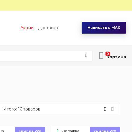
Акции
Доставка
Написать в MAX
0
Итого:
16
товаров
ка
Доставка
скидка -5%
скидка -5%