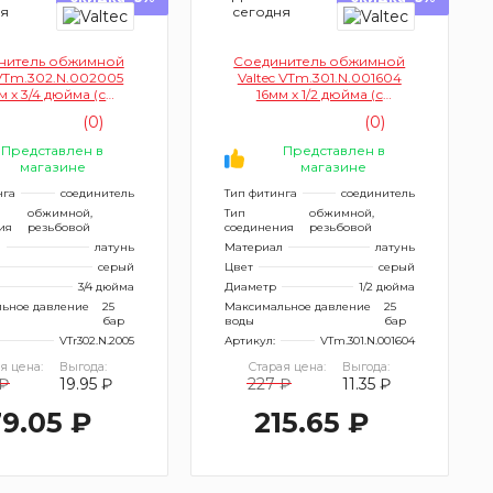
ня
сегодня
нитель обжимной
Соединитель обжимной
 VTm.302.N.002005
Valtec VTm.301.N.001604
 х 3/4 дюйма (с
16мм х 1/2 дюйма (с
ереходом на
переходом на наружную
(0)
(0)
реннюю резьбу)
резьбу)
Представлен в
Представлен в
магазине
магазине
нга
соединитель
Тип фитинга
соединитель
обжимной,
Тип
обжимной,
ия
резьбовой
соединения
резьбовой
л
латунь
Материал
латунь
серый
Цвет
серый
3/4 дюйма
Диаметр
1/2 дюйма
ьное давление
25
Максимальное давление
25
бар
воды
бар
VTr302.N.2005
Артикул:
VTm.301.N.001604
я цена:
Выгода:
Старая цена:
Выгода:
₽
19.95 ₽
227 ₽
11.35 ₽
9.05 ₽
215.65 ₽