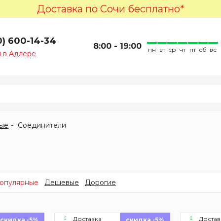
Доставка по Сочи бесплатно*
0) 600-14-34
8:00 - 19:00
пн
вт
ср
чт
пт
сб
вс
 в Адлере
ые
Соединители
опулярные
Дешевые
Дорогие
Доставка
Достав
скидка -5%
скидка -5%