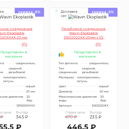
ка
Доставка
скидка -5%
скидка -5%
ня
сегодня
рное соединение
Резьбовое соединение
vin Ekoplastik
Wavin Ekoplastik
020XXXX 20 мм
SSI02020XX 20мм x 1/2
дюйма (с внутренней
(0)
(0)
резьбой)
Представлен в
Представлен в
магазине
магазине
нга
соединитель
Тип фитинга
соединитель
сварной,
Тип
сварной,
ия
резьбовой
соединения
резьбовой
л
полипропилен,
Материал
полипропилен,
латунь
латунь
серый
Цвет
серый
20 мм
Диаметр
20 мм
ьное давление
20
Максимальное давление
20
бар
воды
бар
SRS020XXXX
Артикул:
SSI02020XX
я цена:
Выгода:
Старая цена:
Выгода:
 ₽
34.5 ₽
470 ₽
23.5 ₽
55.5 ₽
446.5 ₽