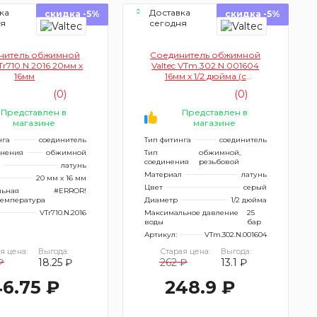
ка
Доставка
скидка -5%
скидка -5%
ня
сегодня
нитель обжимной
Соединитель обжимной
VTr710.N.2016 20мм х
Valtec VTm.302.N.001604
16мм
16мм х 1/2 дюйма (с
переходом на
(0)
(0)
внутреннюю резьбу)
Представлен в
Представлен в
магазине
магазине
нга
соединитель
Тип фитинга
соединитель
инения
обжимной
Тип
обжимной,
соединения
резьбовой
л
латунь
Материал
латунь
20 мм x 16 мм
Цвет
серый
льная
#ERROR!
температура
Диаметр
1/2 дюйма
VTr710.N.2016
Максимальное давление
25
воды
бар
Артикул:
VTm.302.N.001604
я цена:
Выгода:
Старая цена:
Выгода:
₽
18.25 ₽
262 ₽
13.1 ₽
6.75 ₽
248.9 ₽