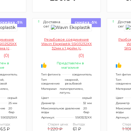
Доставка
Достав
скидка -5%
скидка -5%
сегодня
сегод
динение
Резьбовое соединение
Разбо
SSI02525XX
Wavin Ekoplastik SSI03232XX
Wa
йма (с
32мм x 1 дюйм (с
SRS
зьбой)
внутренней резьбой)
(0)
(0)
лен в
Представлен в
не
магазине
оединитель
Тип фитинга
соединитель
Тип фити
ой,
Тип
сварной,
Тип
овой
соединения
резьбовой
соединен
илен,
Материал
полипропилен,
Материа
латунь
серый
Цвет
серый
Цвет
25 мм
Диаметр
32 мм
Диаметр
ние
20
Максимальное давление
20
Максимал
бар
воды
бар
воды
SSI02525XX
Артикул:
SSI03232XX
Артикул:
ыгода:
Старая цена:
Выгода:
Стара
6.5 ₽
1 220 ₽
61 ₽
1 10