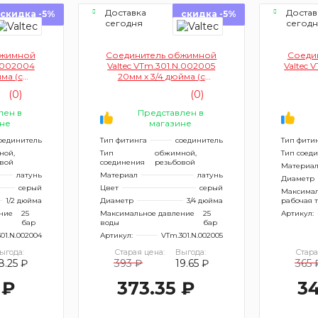
Доставка
Достав
скидка -5%
скидка -5%
сегодня
сегод
бжимной
Соединитель обжимной
Соеди
N.002004
Valtec VTm.301.N.002005
Valtec 
йма (с
20мм х 3/4 дюйма (с
аружную
переходом на наружную
(0)
(0)
резьбу)
лен в
Представлен в
не
магазине
оединитель
Тип фитинга
соединитель
Тип фити
ной,
Тип
обжимной,
Тип соед
овой
соединения
резьбовой
Материа
латунь
Материал
латунь
Диаметр
серый
Цвет
серый
Максима
1/2 дюйма
Диаметр
3/4 дюйма
рабочая 
ние
25
Максимальное давление
25
Артикул:
бар
воды
бар
01.N.002004
Артикул:
VTm.301.N.002005
ыгода:
Старая цена:
Выгода:
Стара
8.25 ₽
393 ₽
19.65 ₽
365 
 ₽
373.35 ₽
34