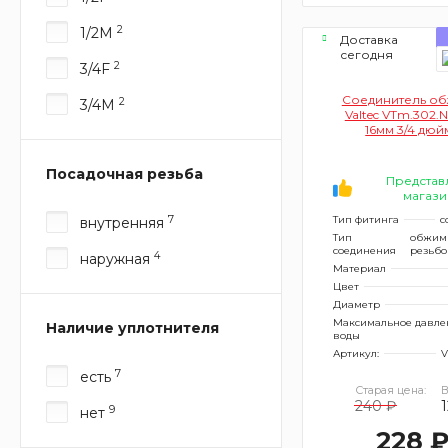
2
1/2M
Доставка
сегодня
2
3/4F
Соединитель о
2
3/4M
Valtec VTm.302.
16мм 3/4 дюй
переходом
внутреннюю р
Посадочная резьба
Представ
магази
7
Тип фитинга
с
внутренняя
Тип
обжим
соединения
резьб
4
наружная
Материал
Цвет
Диаметр
Максимальное давле
Наличие уплотнителя
воды
Артикул:
V
7
есть
Старая цена:
В
240 ₽
9
нет
228 