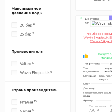
Максимальное
давление воды
Доставка
сегодня
6
20 бар
9
Резьбовое сое
25 бар
Wavin Ekoplastik 
25мм x 3/4 дю
внутренней ре
Производитель
Представ
магази
10
Valtec
Тип фитинга
с
Тип
сварн
соединения
резьб
6
Wavin Ekoplastik
Материал
полипроп
латунь
Цвет
Диаметр
Страна производитель
Максимальное давле
воды
Артикул:
10
Италия
Старая цена:
В
730 ₽
3
6
Чехия