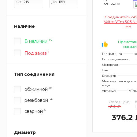
От
До
сегодня
Соединитель о
Valtec VTm.303.N.
Наличие
мм
15
В наличии
Представ
магази
1
Под заказ
Тип фитинга
с
Тип соединения
Материал
Цвет
Тип соединения
Диаметр
Максимальное давле
воды
10
обжимной
Артикул:
VTm.
14
резьбовой
Старая цена:
В
396 ₽
6
сварной
376.2 
Диаметр