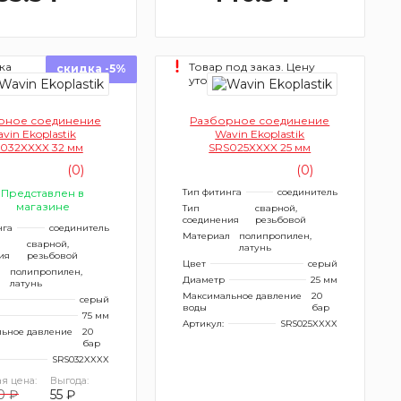
ка
Товар под заказ. Цену
скидка -5%
ня
уточняйте.
рное соединение
Разборное соединение
vin Ekoplastik
Wavin Ekoplastik
032XXXX 32 мм
SRS025XXXX 25 мм
(0)
(0)
Представлен в
Тип фитинга
соединитель
магазине
Тип
сварной,
соединения
резьбовой
нга
соединитель
Материал
полипропилен,
сварной,
латунь
ия
резьбовой
Цвет
серый
л
полипропилен,
Диаметр
25 мм
латунь
Максимальное давление
20
серый
воды
бар
75 мм
Артикул:
SRS025XXXX
ьное давление
20
бар
SRS032XXXX
я цена:
Выгода:
0 ₽
55 ₽