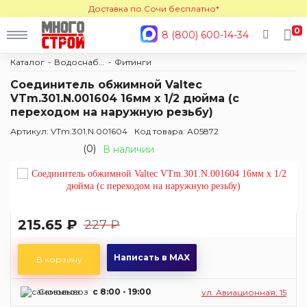
Доставка по Сочи бесплатно*
0
8 (800) 600-14-34
Каталог
Водоснабжение и отопление
Фитинги
Соединитель обжимной Valtec
VTm.301.N.001604 16мм х 1/2 дюйма (с
переходом на наружную резьбу)
Артикул: VTm.301.N.001604
Код товара: А05872
(0)
В наличии
215.65 ₽
227 ₽
Написать в MAX
В корзину
Самовывоз
c 8:00 - 19:00
ул. Авиационная, 15