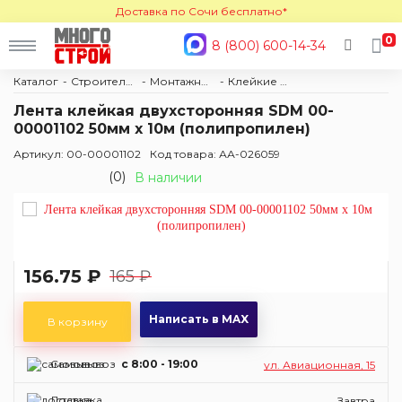
Доставка по Сочи бесплатно*
0
8 (800) 600-14-34
Каталог
Строительные материалы
Монтажные ленты
Клейкие ленты
Лента клейкая двухсторонняя SDM 00-
00001102 50мм х 10м (полипропилен)
Артикул: 00-00001102
Код товара: АА-026059
(0)
В наличии
156.75 ₽
165 ₽
Написать в MAX
В корзину
Самовывоз
c 8:00 - 19:00
ул. Авиационная, 15
Доставка
Завтра