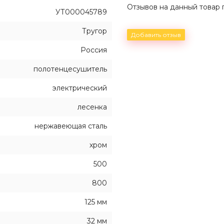
Отзывов на данный товар п
УТ000045789
Тругор
Добавить отзыв
Россия
полотенцесушитель
электрический
лесенка
нержавеющая сталь
хром
500
800
125 мм
32 мм