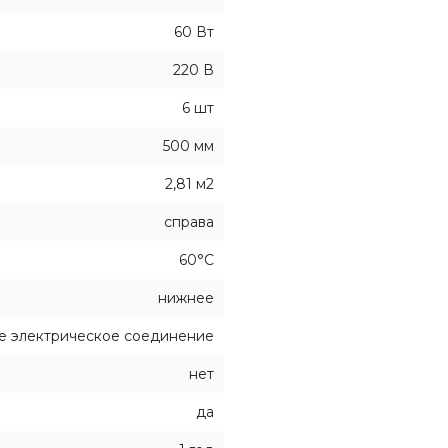
60 Вт
220 В
6 шт
500 мм
2,81 м2
справа
60°С
нижнее
ое электрическое соединение
нет
да