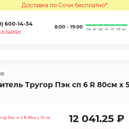
Доставка по Сочи бесплатно*
0) 600-14-34
8:00 - 19:00
пн
вт
ср
чт
пт
сб
вс
 в Адлере
ие
ель Тругор Пэк сп 6 R 80см х 
12 041.25 ₽