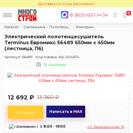
Доставка по Сочи бесплатно*
0
8 (800) 600-14-34
Каталог
Сантехника
Полотенцесушители
Электрические
Электрический полотенцесушитель
Terminus Евромикс 56489 650мм х 450мм
(лестница, П6)
Артикул: 56489
Код товара: АА-004674
(3)
В наличии
12 692 ₽
13 360 ₽
Написать в MAX
В корзину
Самовывоз
c 8:00 - 19:00
ул. Авиационная, 15