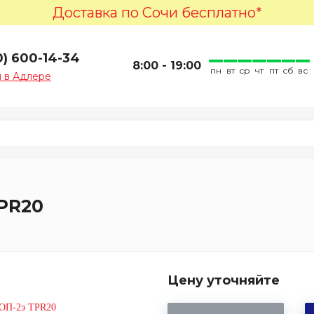
Доставка по Сочи бесплатно*
0) 600-14-34
8:00 - 19:00
пн
вт
ср
чт
пт
сб
вс
 в Адлере
TPR20
Цену уточняйте