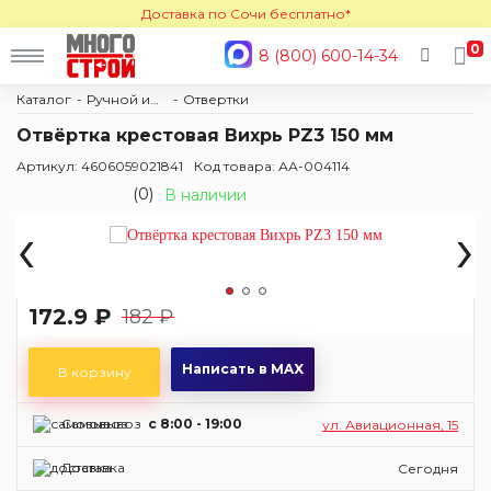
Доставка по Сочи бесплатно*
0
8 (800) 600-14-34
Каталог
Ручной инструмент
Отвертки
Отвёртка крестовая Вихрь PZ3 150 мм
Артикул: 4606059021841
Код товара: АА-004114
(0)
В наличии
‹
›
172.9 ₽
182 ₽
Написать в MAX
В корзину
Самовывоз
c 8:00 - 19:00
ул. Авиационная, 15
Доставка
Сегодня