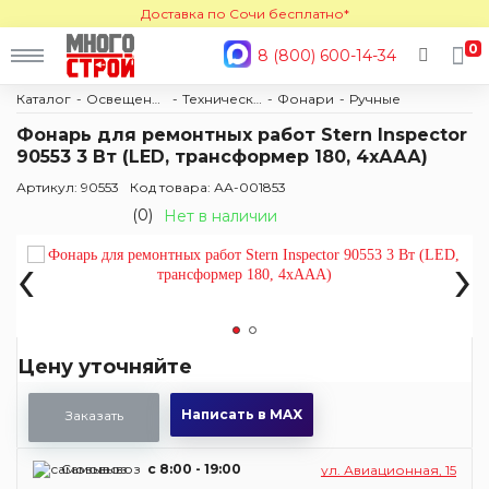
Доставка по Сочи бесплатно*
0
8 (800) 600-14-34
Каталог
Освещение
Техническое освещение
Фонари
Ручные
Фонарь для ремонтных работ Stern Inspector
90553 3 Вт (LED, трансформер 180, 4хААА)
Артикул: 90553
Код товара: АА-001853
(0)
Нет в наличии
‹
›
Цену уточняйте
Написать в MAX
Заказать
Самовывоз
c 8:00 - 19:00
ул. Авиационная, 15