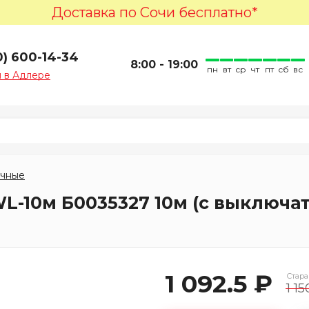
Доставка по Сочи бесплатно*
0) 600-14-34
8:00 - 19:00
пн
вт
ср
чт
пт
сб
вс
 в Адлере
чные
L-10м Б0035327 10м (с выключат
1 092.5 ₽
Стара
1 15