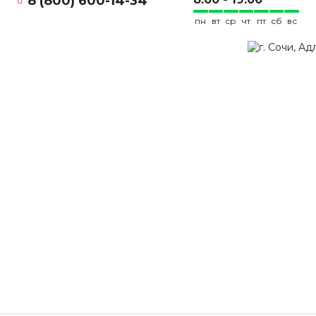
8 (800) 600-14-34
пн
вт
ср
чт
пт
сб
вс