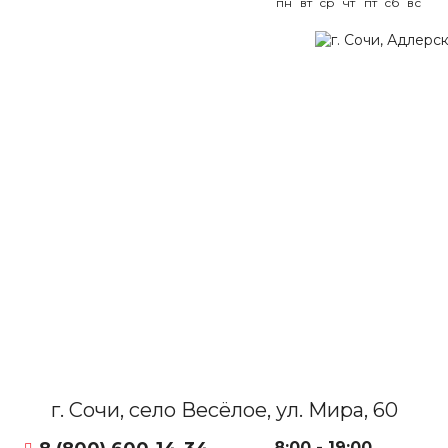
пн
вт
ср
чт
пт
сб
вс
г. Сочи, село Весёлое, ул. Мира, 60
8:00 - 19:00