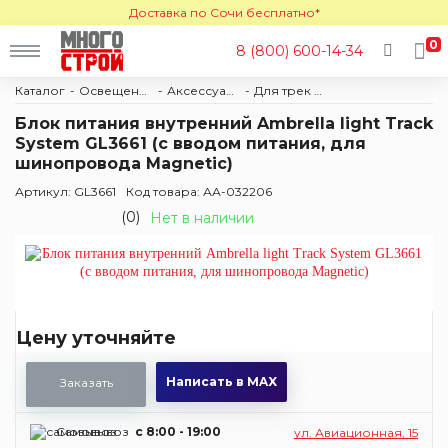
Доставка по Сочи бесплатно*
0
8 (800) 600-14-34
Каталог
Освещение
Аксессуары и комплектующие
Для трек систем
Блок питания внутренний Ambrella light Track
System GL3661 (с вводом питания, для
шинопровода Magnetic)
Артикул: GL3661
Код товара: АА-032206
(0)
Нет в наличии
Цену уточняйте
Написать в MAX
Заказать
Самовывоз
c 8:00 - 19:00
ул. Авиационная, 15