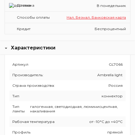
Доставка
В понедельник
Способы оплаты
Нал, Безнал, Банковская карта
Кредит
Беспроцентный
Характеристики
Артикул
GL7066
Производитель:
Ambrella light
Страна производства:
Россия
Тип
коннектор
Тип
галогенная, светодиодная, люминисцентная,
лампы
накаливания
Рабочая температура
от -10°C до +40°C
Профиль
прямой