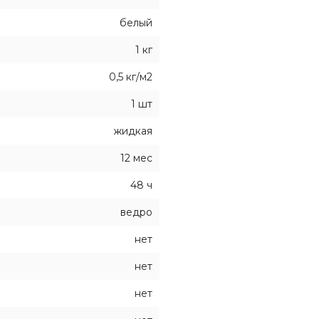
белый
1 кг
0,5 кг/м2
1 шт
жидкая
12 мес
48 ч
ведро
нет
нет
нет