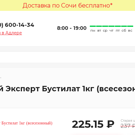
Доставка по Сочи бесплатно*
0) 600-14-34
8:00 - 19:00
пн
вт
ср
чт
пт
сб
вс
 в Адлере
ных покрытий
 Эксперт Бустилат 1кг (всесезо
225.15 ₽
Старая ц
237 