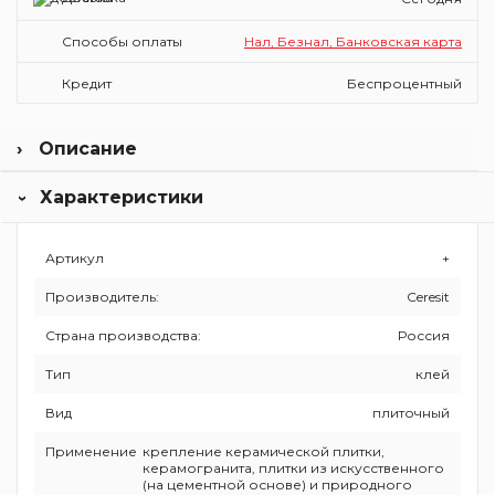
Способы оплаты
Нал, Безнал, Банковская карта
Кредит
Беспроцентный
Описание
Предназначен для крепления всех видов керамических
Характеристики
плиток, керамогранита, плиток из искусственного (на
цементной основе) и природного (кроме мрамора)
камня размером до 50х50 см - на стенах и полах, внутри
(включая влажные помещения и стяжки с подогревом) и
Артикул
+
снаружи зданий. Применяется на недеформирующихся
Производитель:
Ceresit
бетонных и цементных основаниях. Класс C1Т. Содержит
армирующие микроволокна.
Страна производства:
Россия
Тип
клей
Вид
плиточный
Применение
крепление керамической плитки,
керамогранита, плитки из искусственного
(на цементной основе) и природного