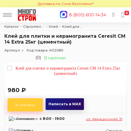
Доставка по Сочи бесплатно*
0
8 (800) 600-14-34
Каталог
Строительные материалы
Клей
Клей для напольных покрытий
Клей для плитки и керамогранита Ceresit CM
14 Extra 25кг (цементный)
Артикул: +
Код товара: А02089
(0)
В наличии
980 ₽
Написать в MAX
В корзину
Самовывоз
c 8:00 - 19:00
ул. Авиационная, 15
Доставка
Сегодня