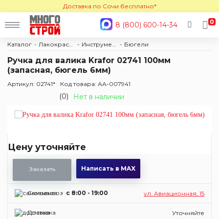
Доставка по Сочи бесплатно*
0
8 (800) 600-14-34
Каталог
Лакокраска
Инструменты для покраски
Бюгели
Ручка для валика Krafor 02741 100мм
(запасная, бюгель 6мм)
Артикул: 02741*
Код товара: АА-007941
(0)
Нет в наличии
Цену уточняйте
Написать в MAX
Заказать
Самовывоз
c 8:00 - 19:00
ул. Авиационная, 15
Доставка
Уточняйте