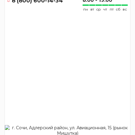
8 (800) 600-14-34
8:00 - 19:00
пн
вт
ср
чт
пт
сб
вс