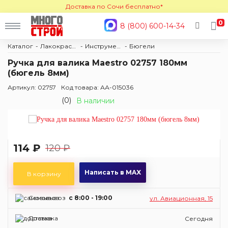
Доставка по Сочи бесплатно*
0
8 (800) 600-14-34
Каталог
Лакокраска
Инструменты для покраски
Бюгели
Ручка для валика Maestro 02757 180мм
(бюгель 8мм)
Артикул: 02757
Код товара: АА-015036
(0)
В наличии
114 ₽
120 ₽
Написать в MAX
В корзину
Самовывоз
c 8:00 - 19:00
ул. Авиационная, 15
Доставка
Сегодня