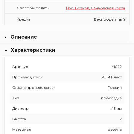
Способы оплаты
Нал, Безнал, Банковская карта
Кредит
Беспроцентный
Описание
Бренд Ани Пласт основан в 2001 г. в России. Продукция
Характеристики
востребована в 35 странах мира за счет доступной цены,
качества продукции и гарантии до 10 лет.
Компания изготавливает:
Артикул
M022
сифоны и переливы,
Производитель:
АНИ Пласт
гофрированные соединители,
инсталляции для подвесных унитазов,
Страна производства:
Россия
фановые трубы,
арматура для унитазов.
Тип
прокладка
Диаметр
45 мм
Высота
2
Материал
резина