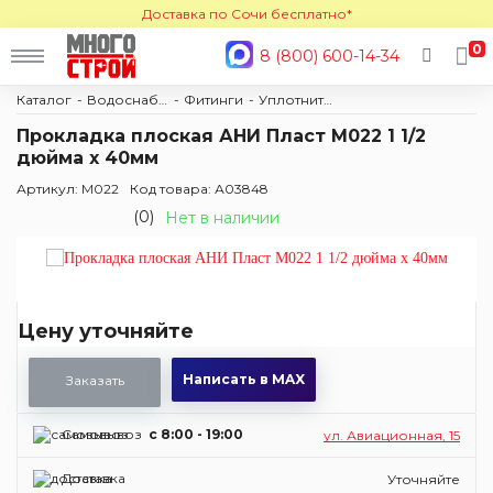
Доставка по Сочи бесплатно*
0
8 (800) 600-14-34
Каталог
Водоснабжение и отопление
Фитинги
Уплотнительные кольца
Прокладка плоская АНИ Пласт M022 1 1/2
дюйма х 40мм
Артикул: M022
Код товара: А03848
(0)
Нет в наличии
Цену уточняйте
Написать в MAX
Заказать
Самовывоз
c 8:00 - 19:00
ул. Авиационная, 15
Доставка
Уточняйте