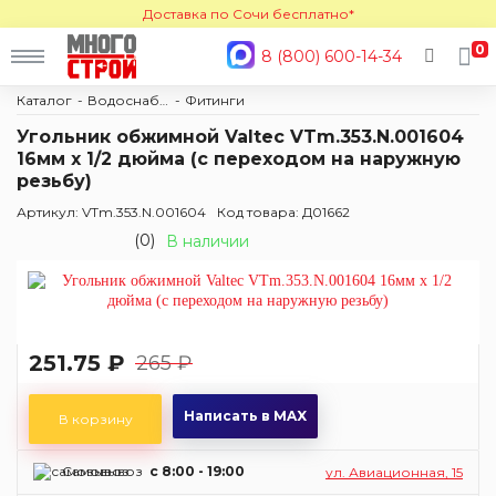
Доставка по Сочи бесплатно*
0
8 (800) 600-14-34
Каталог
Водоснабжение и отопление
Фитинги
Угольник обжимной Valtec VTm.353.N.001604
16мм х 1/2 дюйма (с переходом на наружную
резьбу)
Артикул: VTm.353.N.001604
Код товара: Д01662
(0)
В наличии
251.75 ₽
265 ₽
Написать в MAX
В корзину
Самовывоз
c 8:00 - 19:00
ул. Авиационная, 15