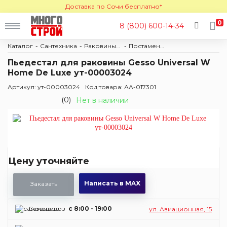
Доставка по Сочи бесплатно*
0
8 (800) 600-14-34
Каталог
Сантехника
Раковины и постаменты
Постаменты
Пьедестал для раковины Gesso Universal W
Home De Luxe ут-00003024
Артикул: ут-00003024
Код товара: АА-017301
(0)
Нет в наличии
Цену уточняйте
Написать в MAX
Заказать
Самовывоз
c 8:00 - 19:00
ул. Авиационная, 15