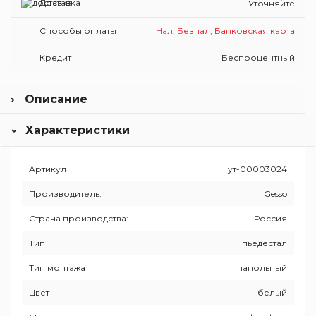
Доставка
Уточняйте
Способы оплаты
Нал, Безнал, Банковская карта
Кредит
Беспроцентный
Описание
Торговая марка Gesso – часть ОАО «Волгоградский
Характеристики
керамический завод». Заводы оснащены итальянским
оборудованием, которое позволяет автоматизировать
производство. Технологический процесс литья под
давлением ускоряет время изготовления, обеспечивает
Артикул
ут-00003024
долговечность продукции и равномерное нанесение
Производитель:
Gesso
глазури на унитазы и умывальники. Бренд использует
экологически чистые материалы и надежные
Страна производства:
Россия
комплектующие. В комплекте есть инструкция, которая
позволяет быстро установить изделия своими силами.
Тип
пьедестал
Тип монтажа
напольный
Цвет
белый