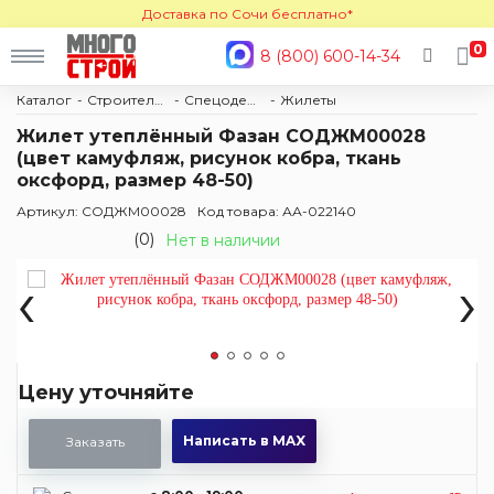
Доставка по Сочи бесплатно*
0
8 (800) 600-14-34
Каталог
Строительные материалы
Спецодежда
Жилеты
Жилет утеплённый Фазан СОДЖМ00028
(цвет камуфляж, рисунок кобра, ткань
оксфорд, размер 48-50)
Артикул: СОДЖМ00028
Код товара: АА-022140
(0)
Нет в наличии
‹
›
Цену уточняйте
Написать в MAX
Заказать