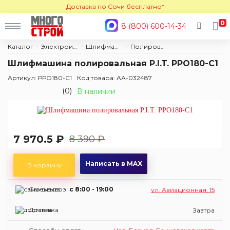
Доставка по Сочи бесплатно*
0
8 (800) 600-14-34
Каталог
Электроинструмент
Шлифмашины
Полировальные
Шлифмашина полировальная P.I.T. PPO180-C1
Артикул: РРО180-С1
Код товара: АА-032487
(0)
В наличии
7 970.5 ₽
8 390 ₽
Написать в MAX
В корзину
Самовывоз
c 8:00 - 19:00
ул. Авиационная, 15
Доставка
Завтра