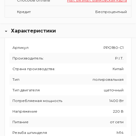
Способы оплаты
Нал, Безнал, Банковская карта
Кредит
Беспроцентный
Характеристики
Артикул
РРО180-С1
Производитель:
P.I.T.
Страна производства:
Китай
Тип
полировальная
Тип двигателя
щеточный
Потребляемая мощность
1400 Вт
Напряжение
220 В
Питание
от сети
Резьба шпинделя
M14