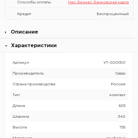
Способы оплаты
Нал, Безнал, Банковская карта
Кредит
Беспроцентный
Описание
Вместительный бачок, косой выход,полный комплект с
Характеристики
сиденьем,креплением в пол и арматурой, это все унитаз
GESSO Камелия
Торговая марка Gesso – часть ОАО «Волгоградский
Артикул
УТ-0001301
керамический завод». Заводы оснащены итальянским
оборудованием, которое позволяет автоматизировать
Производитель:
Gesso
производство. Технологический процесс литья под
давлением ускоряет время изготовления, обеспечивает
Страна производства:
Россия
долговечность продукции и равномерное нанесение
глазури на унитазы и умывальники. Бренд использует
Тип
компакт
экологически чистые материалы и надежные
Длина
605
комплектующие. В комплекте есть инструкция, которая
позволяет быстро установить изделия своими силами.
Ширина
340
Высота
755
Материал
санфаянс