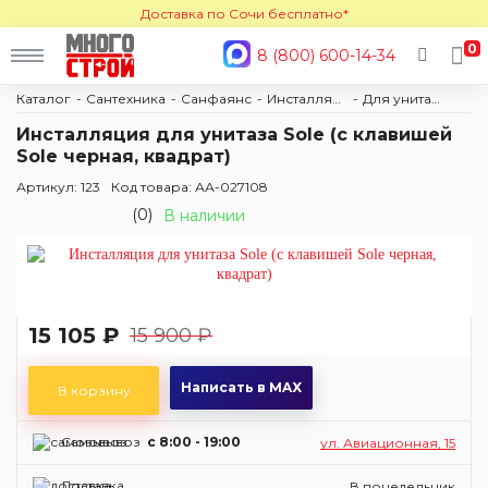
Доставка по Сочи бесплатно*
0
8 (800) 600-14-34
Каталог
Сантехника
Санфаянс
Инсталляции
Для унитаза
Инсталляция для унитаза Sole (с клавишей
Sole черная, квадрат)
Артикул: 123
Код товара: АА-027108
(0)
В наличии
15 105 ₽
15 900 ₽
Написать в MAX
В корзину
Самовывоз
c 8:00 - 19:00
ул. Авиационная, 15
Доставка
В понедельник