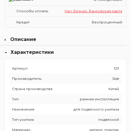
Способы оплаты
Нал, Безнал, Банковская карта
Кредит
Беспроцентный
Описание
Сантехника из Италии Sole изготовлена из качественных
Характеристики
материалов: закаленное стекло толщиной 6-8 мм,
санфарфор, акрил с антибактериальными свойствами.
Изделия безопасны для человека, просты в установке и
уходе. Бренд предлагает сантехнику разных форм и
Артикул
123
размеров по оптимальной цене и с гарантией до 25 лет!
Производитель:
Sole
Страна производства:
Китай
Тип
рамная инсталляция
Назначение
для подвесного унитаза
Тип унитаза
подвесной
Материал
металл, пластик